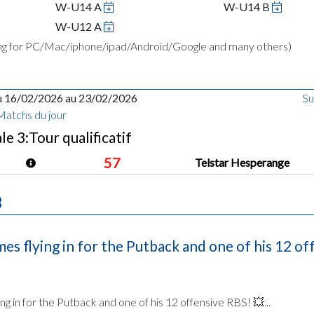
W-U14 A
W-U14 B
W-U12 A
ing for PC/Mac/iphone/ipad/Android/Google and many others)
u 16/02/2026 au 23/02/2026
Su
Matchs du jour
e 3:Tour qualificatif
57
Telstar Hesperange
B
es flying in for the Putback and one of his 12 of
g in for the Putback and one of his 12 offensive RBS! 💥...