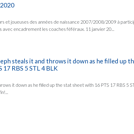
 2020
urs et joueuses des années de naissance 2007/2008/2009 à partici
s avec encadrement les coaches féféraux. 11 janvier 20...
h steals it and throws it down as he filled up th
S 17 RBS 5 STL 4 BLK
hrows it down as he filled up the stat sheet with 16 PTS 17 RBS 5 
n!...