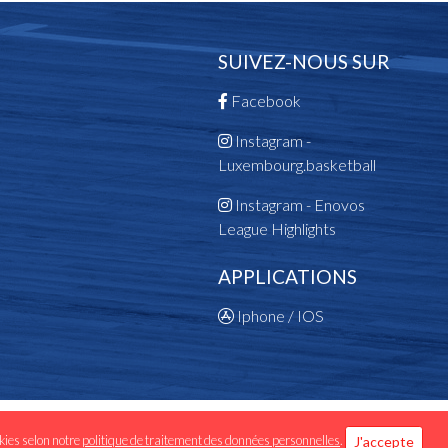
SUIVEZ-NOUS SUR
Facebook
Instagram -
Luxembourg.basketball
Instagram - Enovos
League Highlights
APPLICATIONS
Iphone / IOS
 données personnelles
okies selon notre
politique de traitement des données personnelles
.
J'accepte