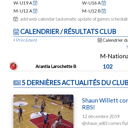
W-U19 A
W-U16 A
M-U12 A
M-U12 B
: add web calendar (automatic update of games schedul
CALENDRIER / RÉSULTATS CLUB
Précédent
Calendrier d
M-National
102
Arantia Larochette B
5 DERNIÈRES ACTUALITÉS DU CLU
Shaun Willett com
RBS!
12 décembre 2019
@shaun_will3 comes flyin