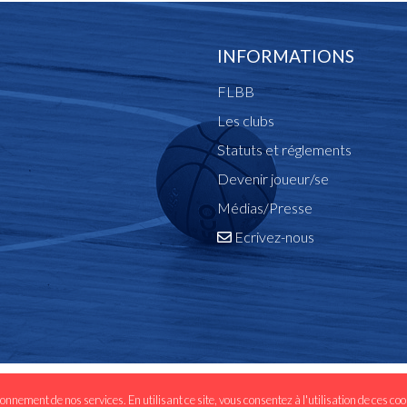
INFORMATIONS
FLBB
Les clubs
Statuts et réglements
Devenir joueur/se
Médias/Presse
Ecrivez-nous
- 2020 développé par
Inside Web
|
Mentions légales
|
Politique des
ionnement de nos services. En utilisant ce site, vous consentez à l'utilisation de ces co