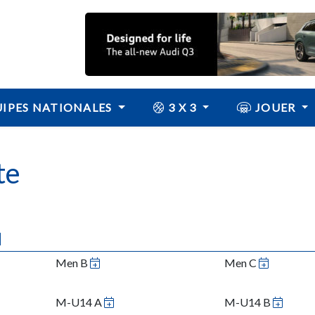
IPES NATIONALES
3 X 3
JOUER
te
N
Men B
Men C
M-U14 A
M-U14 B