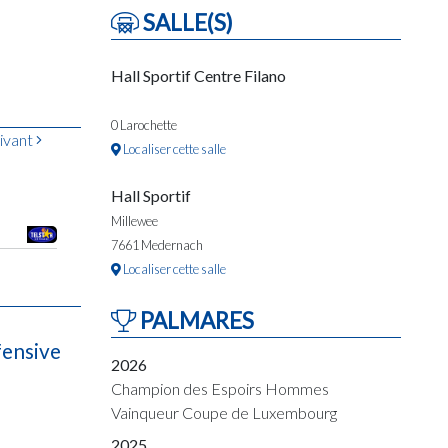
SALLE(S)
Hall Sportif Centre Filano
0 Larochette
ivant
Localiser cette salle
Hall Sportif
Millewee
7661 Medernach
Localiser cette salle
PALMARES
fensive
2026
Champion des Espoirs Hommes
Vainqueur Coupe de Luxembourg
2025