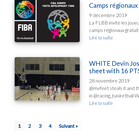
Camps régionaux
9 décembre 2019
La FLBB invite les joue
camps régionaux gratuit
Lire la suite
WHITE Devin Josep
sheet with 16 PT
28 novembre 2019
@mvfeet steals it and t
in @racing_basketball Wi
Lire la suite
1
2
3
4
Suivant »