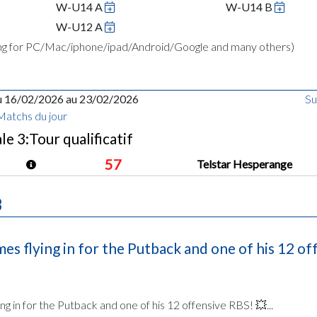
W-U14 A
W-U14 B
W-U12 A
ing for PC/Mac/iphone/ipad/Android/Google and many others)
u 16/02/2026 au 23/02/2026
Su
Matchs du jour
e 3:Tour qualificatif
57
Telstar Hesperange
B
es flying in for the Putback and one of his 12 of
g in for the Putback and one of his 12 offensive RBS! 💥...