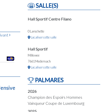
SALLE(S)
Hall Sportif Centre Filano
0 Larochette
ivant
Localiser cette salle
Hall Sportif
Millewee
7661 Medernach
Localiser cette salle
PALMARES
fensive
2026
Champion des Espoirs Hommes
Vainqueur Coupe de Luxembourg
2025