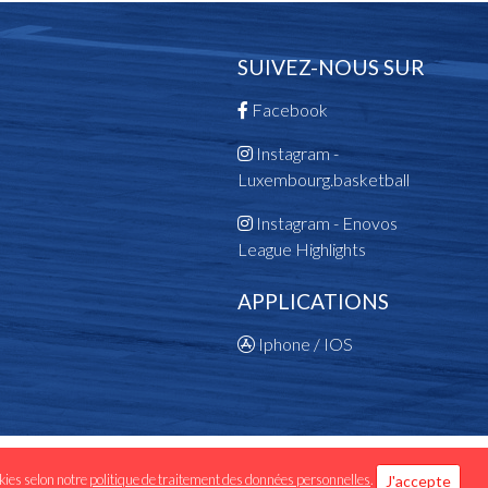
SUIVEZ-NOUS SUR
Facebook
Instagram -
Luxembourg.basketball
Instagram - Enovos
League Highlights
APPLICATIONS
Iphone / IOS
 données personnelles
okies selon notre
politique de traitement des données personnelles
.
J'accepte