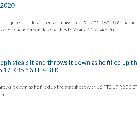
 2020
urs et joueuses des années de naissance 2007/2008/2009 à partici
s avec encadrement les coaches féféraux. 11 janvier 20...
h steals it and throws it down as he filled up th
S 17 RBS 5 STL 4 BLK
hrows it down as he filled up the stat sheet with 16 PTS 17 RBS 5 
n!...