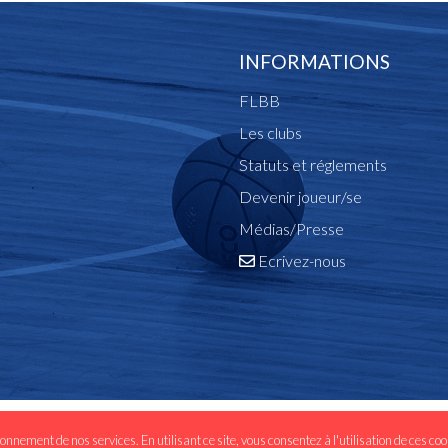
INFORMATIONS
FLBB
Les clubs
Statuts et réglements
Devenir joueur/se
Médias/Presse
Ecrivez-nous
- 2020 développé par
Inside Web
|
Mentions légales
|
Politique des
ionnement de nos services. En utilisant ce site, vous consentez à l'utilisation de ces co