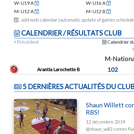
W-U19 A
W-U16 A
M-U12 A
M-U12 B
: add web calendar (automatic update of games schedul
CALENDRIER / RÉSULTATS CLUB
Précédent
Calendrier d
M-National
102
Arantia Larochette B
5 DERNIÈRES ACTUALITÉS DU CLU
Shaun Willett com
RBS!
12 décembre 2019
@shaun_will3 comes flyin