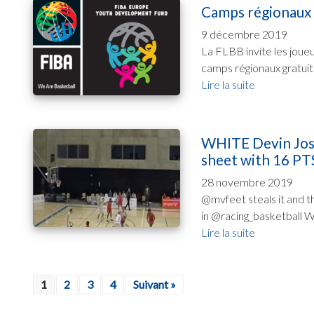
Camps régionaux
9 décembre 2019
La FLBB invite les joue
camps régionaux gratuit
Lire la suite
WHITE Devin Josep
sheet with 16 PT
28 novembre 2019
@mvfeet steals it and t
in @racing_basketball Wi
Lire la suite
1
2
3
4
Suivant »