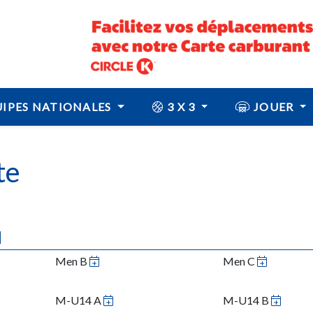
IPES NATIONALES
3 X 3
JOUER
te
N
Men B
Men C
M-U14 A
M-U14 B