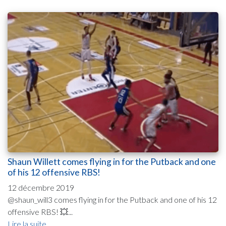
Shaun Willett comes flying in for the Putback and one
of his 12 offensive RBS!
12 décembre 2019
@shaun_will3 comes flying in for the Putback and one of his 12
offensive RBS! 💥...
Lire la suite