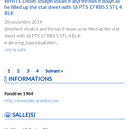
WHITE Devin Joseph steals it and throws it down as
he filled up the stat sheet with 16 PTS 17 RBS 5 STL 4
BLK
28 novembre 2019
@mvfeet steals it and throws it down as he filled up the stat
sheet with 16 PTS 17 RBS 5 STL 4 BLK
in @racing_basketball Win!...
Lire la suite
1
2
3
4
Suivant »
INFORMATIONS
Fondé en 1964
http://www.bbcarantia.com
SALLE(S)