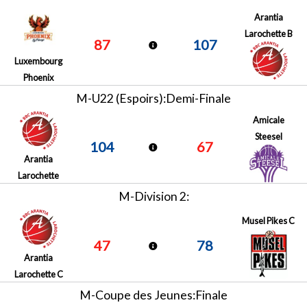
Arantia
Larochette B
87
107
Luxembourg
Phoenix
M-U22 (Espoirs):Demi-Finale
Amicale
Steesel
104
67
Arantia
Larochette
M-Division 2:
Musel Pikes C
47
78
Arantia
Larochette C
M-Coupe des Jeunes:Finale