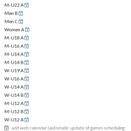
M-U22 A
Men B
Men C
Women A
M-U18 A
M-U16 A
M-U14 A
M-U14 B
W-U19 A
W-U16 A
W-U14 A
W-U14 B
M-U12 A
M-U12 B
W-U12 A
: add web calendar (automatic update of games scheduling