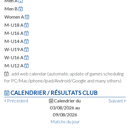
Men A
Men B
Women A
M-U18 A
M-U16 A
M-U14 A
W-U19 A
W-U16 A
M-U12 A
: add web calendar (automatic update of games scheduling
for PC/Mac/iphone/ipad/Android/Google and many others)
CALENDRIER / RÉSULTATS CLUB
Précédent
Calendrier du
Suivant
03/08/2026 au
09/08/2026
Matchs du jour