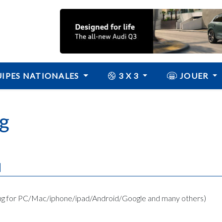
IPES NATIONALES
3 X 3
JOUER
g
N
ing for PC/Mac/iphone/ipad/Android/Google and many others)