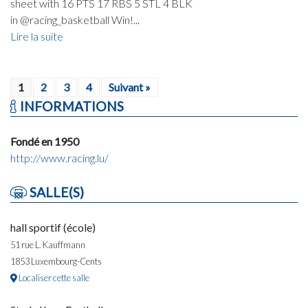
sheet with 16 PTS 17 RBS 5 STL 4 BLK
in @racing_basketball Win!...
Lire la suite
1
2
3
4
Suivant »
INFORMATIONS
Fondé en 1950
http://www.racing.lu/
SALLE(S)
hall sportif (école)
51 rue L. Kauffmann
1853 Luxembourg-Cents
Localiser cette salle