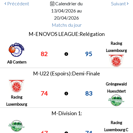
Précédent
Calendrier du
Suivant
13/04/2026 au
20/04/2026
Matchs du jour
M-ENOVOS LEAGUE:Relégation
Racing
Luxembourg
82
95
AB Contern
M-U22 (Espoirs):Demi-Finale
Gréngewald
Hueschtert
74
83
Racing
Luxembourg
M-Division 1:
Racing
Luxembourg C
67
74