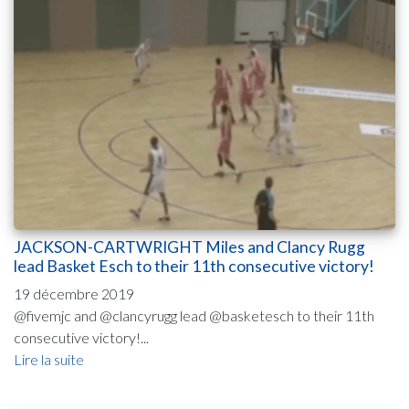
JACKSON-CARTWRIGHT Miles and Clancy Rugg
lead Basket Esch to their 11th consecutive victory!
19 décembre 2019
@fivemjc and @clancyrugg lead @basketesch to their 11th
consecutive victory!...
Lire la suite