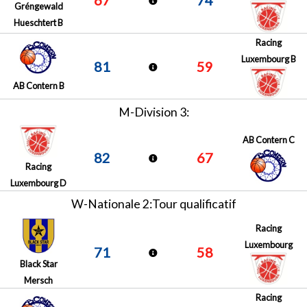
Gréngewald
Hueschtert B
Racing
Luxembourg B
81
59
AB Contern B
M-Division 3:
AB Contern C
82
67
Racing
Luxembourg D
W-Nationale 2:Tour qualificatif
Racing
Luxembourg
71
58
Black Star
Mersch
Racing