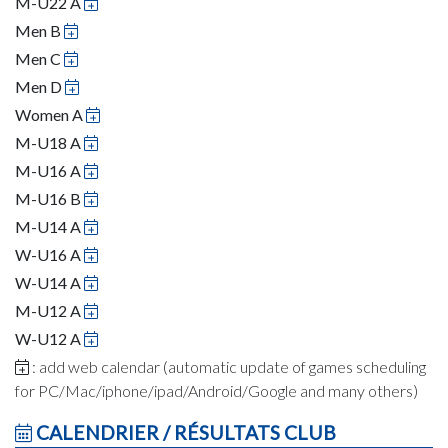
M-U22 A
Men B
Men C
Men D
Women A
M-U18 A
M-U16 A
M-U16 B
M-U14 A
W-U16 A
W-U14 A
M-U12 A
W-U12 A
: add web calendar (automatic update of games scheduling
for PC/Mac/iphone/ipad/Android/Google and many others)
CALENDRIER / RÉSULTATS CLUB