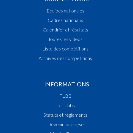
Champion des Dames
Equipes nationales
1987
Cadres nationaux
Champion des Dames
Champion des Cadettes
Calendrier et résultats
Vainqueur Coupe des Dames
Toutes les vidéos
1986
Liste des compétitions
Champion des Filles Scolaires
Archives des compétitions
Champion des Dames
Vainqueur Coupe des Dames
Champion des Cadettes
1985
INFORMATIONS
Champion des Filles Scolaires
FLBB
Vainqueur Coupe des Dames
Champion des Cadettes
Les clubs
1984
Statuts et réglements
Champion des Dames
Devenir joueur/se
Champion des Cadettes