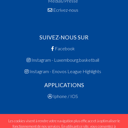
Médias/Presse
1983
Ecrivez-nous
Champion des Filles Scolaires
1982
Champion des Scolaires
1980
SUIVEZ-NOUS SUR
Champion des Dames
Facebook
1979
Vainqueur Coupe des Dames
Instagram - Luxembourg.basketball
1978
Instagram - Enovos League Highlights
Champion des Dames
1977
APPLICATIONS
Champion des Dames
Iphone / IOS
Vainqueur Coupe des Dames
1976
Vainqueur Coupe des Dames
Les cookies visent à rendre votre navigation plus efficace et à optimaliser le
1975
fonctionnement de nos services. En utilisant ce site, vous consentez à