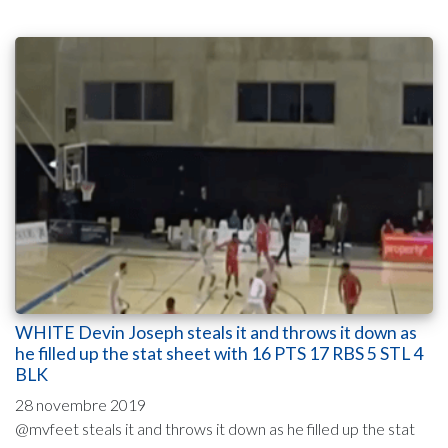
WHITE Devin Joseph steals it and throws it down as
he filled up the stat sheet with 16 PTS 17 RBS 5 STL 4
BLK
28 novembre 2019
@mvfeet steals it and throws it down as he filled up the stat