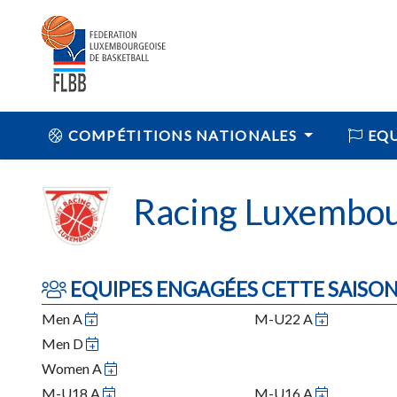
COMPÉTITIONS NATIONALES
EQU
Racing Luxembo
EQUIPES ENGAGÉES CETTE SAISO
Men A
M-U22 A
Men D
Women A
M-U18 A
M-U16 A