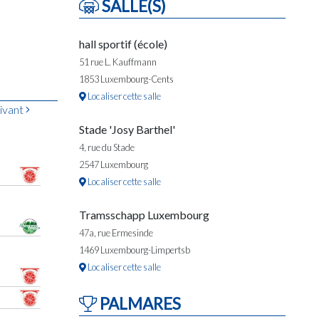
SALLE(S)
hall sportif (école)
51 rue L. Kauffmann
1853 Luxembourg-Cents
Localiser cette salle
ivant
Stade 'Josy Barthel'
4, rue du Stade
2547 Luxembourg
Localiser cette salle
Tramsschapp Luxembourg
47a, rue Ermesinde
1469 Luxembourg-Limpertsb
Localiser cette salle
PALMARES