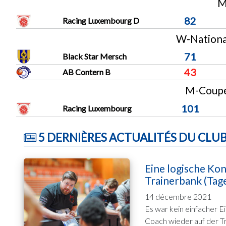
M
82
Racing Luxembourg D
W-National
71
Black Star Mersch
43
AB Contern B
M-Coupe 
101
Racing Luxembourg
5 DERNIÈRES ACTUALITÉS DU CLU
Eine logische Ko
Trainerbank (Tag
14 décembre 2021
Es war kein einfacher E
Coach wieder auf der Tr