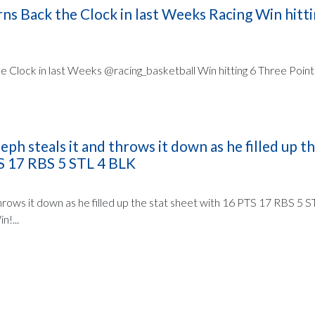
ns Back the Clock in last Weeks Racing Win hitti
 Clock in last Weeks @racing_basketball Win hitting 6 Three Pointe
h steals it and throws it down as he filled up th
S 17 RBS 5 STL 4 BLK
hrows it down as he filled up the stat sheet with 16 PTS 17 RBS 5 
n!...