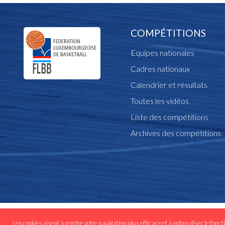
COMPÉTITIONS
Equipes nationales
Cadres nationaux
Calendrier et résultats
Toutes les vidéos
Liste des compétitions
Archives des compétitions
© Copyright flbb.lu 
Les cookies visent à rendre votre navigation plus efficace et à optimaliser le fonct