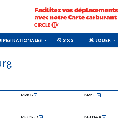
IPES NATIONALES
3 X 3
JOUER
urg
N
Men B
Men C
M-U16 B
M-U14 A