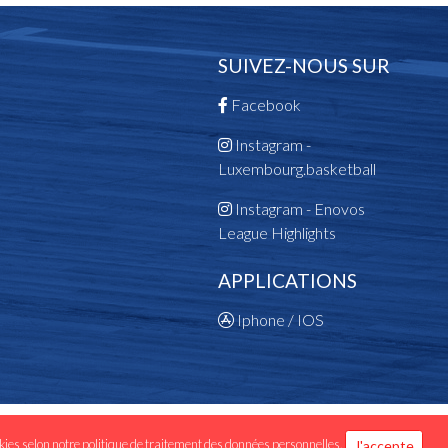
1985
Champion des Filles Scolaires
Vainqueur Coupe des Dames
SUIVEZ-NOUS SUR
Champion des Cadettes
Facebook
1984
Champion des Dames
Instagram -
Champion des Cadettes
Luxembourg.basketball
1983
Instagram - Enovos
Champion des Filles Scolaires
League Highlights
1982
APPLICATIONS
Champion des Scolaires
1980
Iphone / IOS
Champion des Dames
1979
Vainqueur Coupe des Dames
1978
 données personnelles
okies selon notre
politique de traitement des données personnelles
.
J'accepte
Champion des Dames