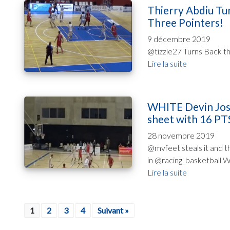
Thierry Abdiu Tur
Three Pointers!
9 décembre 2019
@tizzle27 Turns Back the
Lire la suite
WHITE Devin Josep
sheet with 16 PT
28 novembre 2019
@mvfeet steals it and t
in @racing_basketball Wi
Lire la suite
1
2
3
4
Suivant »