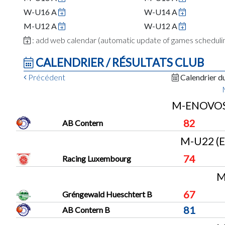
W-U16 A
W-U14 A
M-U12 A
W-U12 A
: add web calendar (automatic update of games schedul
CALENDRIER / RÉSULTATS CLUB
Précédent
Calendrier d
M-ENOVOS 
82
AB Contern
M-U22 (Es
74
Racing Luxembourg
M
67
Gréngewald Hueschtert B
81
AB Contern B