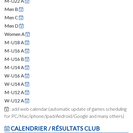
M-U22 A
Men B
Men C
Men D
Women A
M-U18 A
M-U16 A
M-U16 B
M-U14 A
W-U16 A
W-U14 A
M-U12 A
W-U12 A
: add web calendar (automatic update of games scheduling
for PC/Mac/iphone/ipad/Android/Google and many others)
CALENDRIER / RÉSULTATS CLUB