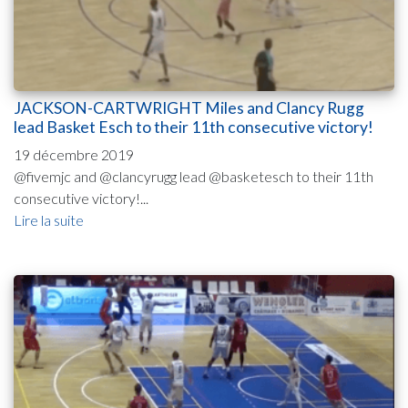
JACKSON-CARTWRIGHT Miles and Clancy Rugg
lead Basket Esch to their 11th consecutive victory!
19 décembre 2019
@fivemjc and @clancyrugg lead @basketesch to their 11th
consecutive victory!...
Lire la suite