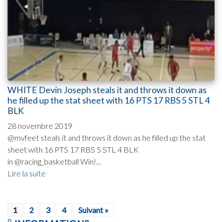
WHITE Devin Joseph steals it and throws it down as
he filled up the stat sheet with 16 PTS 17 RBS 5 STL 4
BLK
28 novembre 2019
@mvfeet steals it and throws it down as he filled up the stat
sheet with 16 PTS 17 RBS 5 STL 4 BLK
in @racing_basketball Win!...
Lire la suite
1
2
3
4
Suivant »