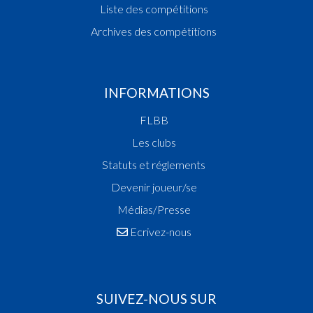
Liste des compétitions
Champion des Filles Scolaires
Archives des compétitions
Champion des Dames
Vainqueur Coupe des Dames
Champion des Cadettes
1985
INFORMATIONS
Champion des Filles Scolaires
FLBB
Vainqueur Coupe des Dames
Champion des Cadettes
Les clubs
1984
Statuts et réglements
Champion des Dames
Devenir joueur/se
Champion des Cadettes
Médias/Presse
1983
Ecrivez-nous
Champion des Filles Scolaires
1982
Champion des Scolaires
1980
SUIVEZ-NOUS SUR
Champion des Dames