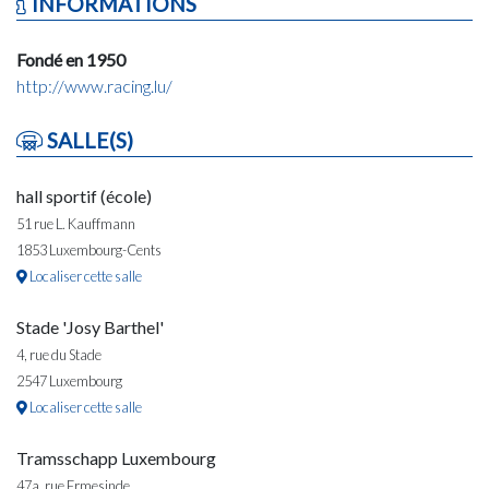
INFORMATIONS
Fondé en 1950
http://www.racing.lu/
SALLE(S)
hall sportif (école)
51 rue L. Kauffmann
1853 Luxembourg-Cents
Localiser cette salle
Stade 'Josy Barthel'
4, rue du Stade
2547 Luxembourg
Localiser cette salle
Tramsschapp Luxembourg
47a, rue Ermesinde