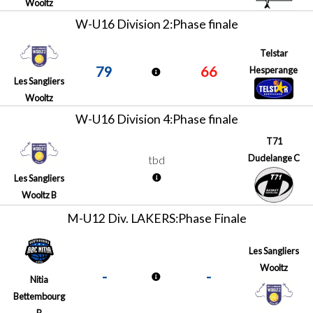
Wooltz
W-U16 Division 2:Phase finale
Telstar
79
66
Hesperange
Les Sangliers
Wooltz
W-U16 Division 4:Phase finale
T71
Dudelange C
tbd
Les Sangliers
Wooltz B
M-U12 Div. LAKERS:Phase Finale
Les Sangliers
Wooltz
-
-
Nitia
Bettembourg
B