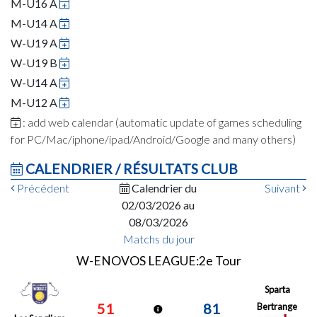
M-U16 A
M-U14 A
W-U19 A
W-U19 B
W-U14 A
M-U12 A
: add web calendar (automatic update of games scheduling
for PC/Mac/iphone/ipad/Android/Google and many others)
CALENDRIER / RÉSULTATS CLUB
Précédent
Calendrier du
Suivant
02/03/2026 au
08/03/2026
Matchs du jour
W-ENOVOS LEAGUE:2e Tour
Sparta
51
81
Bertrange