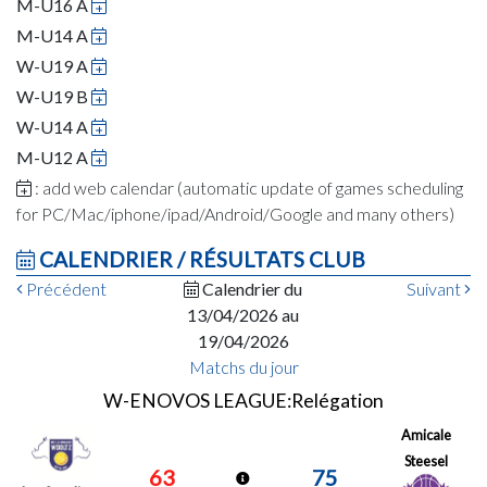
M-U16 A
M-U14 A
W-U19 A
W-U19 B
W-U14 A
M-U12 A
: add web calendar (automatic update of games scheduling
for PC/Mac/iphone/ipad/Android/Google and many others)
CALENDRIER / RÉSULTATS CLUB
Précédent
Calendrier du
Suivant
13/04/2026 au
19/04/2026
Matchs du jour
W-ENOVOS LEAGUE:Relégation
Amicale
Steesel
63
75