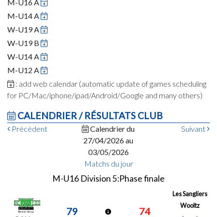
M-U16 A
M-U14 A
W-U19 A
W-U19 B
W-U14 A
M-U12 A
: add web calendar (automatic update of games scheduling
for PC/Mac/iphone/ipad/Android/Google and many others)
CALENDRIER / RÉSULTATS CLUB
Précédent
Calendrier du
Suivant
27/04/2026 au
03/05/2026
Matchs du jour
M-U16 Division 5:Phase finale
Les Sangliers
Wooltz
79
74