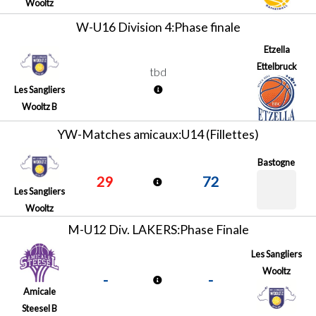
Wooltz
W-U16 Division 4:Phase finale
Etzella
Ettelbruck
tbd
Les Sangliers
Wooltz B
YW-Matches amicaux:U14 (Fillettes)
Bastogne
29
72
Les Sangliers
Wooltz
M-U12 Div. LAKERS:Phase Finale
Les Sangliers
Wooltz
-
-
Amicale
Steesel B