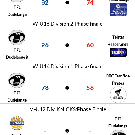
82
74
T71
Dudelange
W-U16 Division 2:Phase finale
Telstar
96
60
Hesperange
T71
Dudelange B
W-U14 Division 1:Phase finale
BBC East Side
Pirates
78
56
T71
Dudelange
M-U12 Div. KNICKS:Phase Finale
T71
Dudelange
-
-