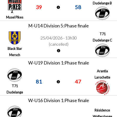
Dudelange B
39
58
Musel Pikes
M-U14 Division 5:Phase finale
T71
25/04/2026 - 13h30
Dudelange C
(cancelled)
Black Star
Mersch
W-U19 Division 1:Phase finale
Arantia
Larochette
81
47
T71
Dudelange
W-U16 Division 1:Phase finale
Résidence
Walferdange