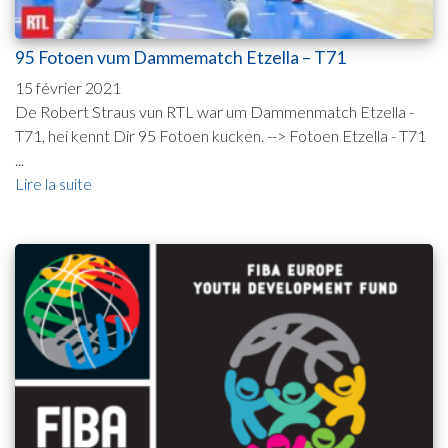
95 Fotoen vum Dammematch Etzella – T71
15 février 2021
De Robert Straus vun RTL war um Dammenmatch Etzella -
T71, hei kennt Dir 95 Fotoen kucken. --> Fotoen Etzella - T71
...
Lire la suite