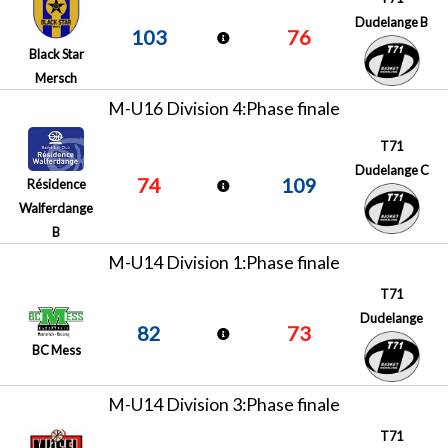
Dudelange B
103
76
Black Star
Mersch
M-U16 Division 4:Phase finale
T71
Dudelange C
74
109
Résidence
Walferdange
B
M-U14 Division 1:Phase finale
T71
Dudelange
82
73
BC Mess
M-U14 Division 3:Phase finale
T71