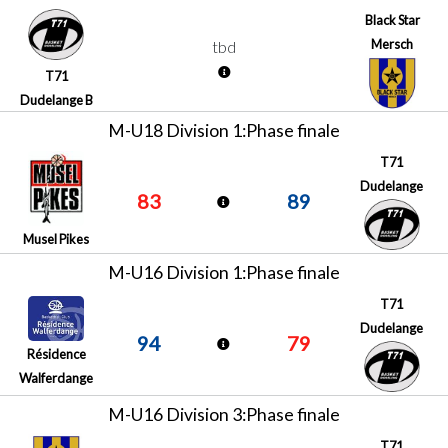
Black Star
Mersch
tbd
T71
Dudelange B
M-U18 Division 1:Phase finale
T71
Dudelange
83
89
Musel Pikes
M-U16 Division 1:Phase finale
T71
Dudelange
94
79
Résidence
Walferdange
M-U16 Division 3:Phase finale
T71