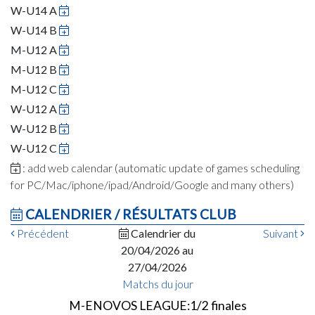
W-U14 A
W-U14 B
M-U12 A
M-U12 B
M-U12 C
W-U12 A
W-U12 B
W-U12 C
: add web calendar (automatic update of games scheduling
for PC/Mac/iphone/ipad/Android/Google and many others)
CALENDRIER / RÉSULTATS CLUB
Précédent
Calendrier du
Suivant
20/04/2026 au
27/04/2026
Matchs du jour
M-ENOVOS LEAGUE:1/2 finales