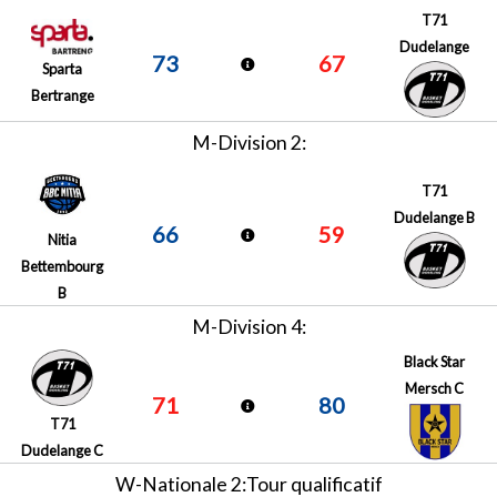
T71
Dudelange
73
67
Sparta
Bertrange
M-Division 2:
T71
Dudelange B
66
59
Nitia
Bettembourg
B
M-Division 4:
Black Star
Mersch C
71
80
T71
Dudelange C
W-Nationale 2:Tour qualificatif