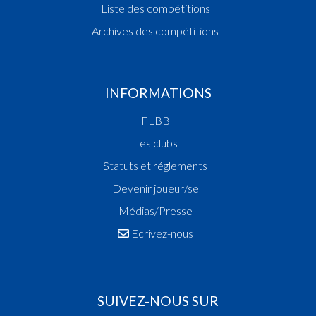
Champion de Luxembourg
Liste des compétitions
Vainqueur Coupe des Filles Scolaires
Archives des compétitions
2014
Vainqueur Coupe des Dames
Champion de Luxembourg
INFORMATIONS
Champion des Fillettes
Vainqueur Coupe des Fillettes
FLBB
Vainqueur Coupe de Luxembourg
Les clubs
2013
Statuts et réglements
Champion de Luxembourg
Vainqueur Coupe de Luxembourg
Devenir joueur/se
2012
Médias/Presse
Vainqueur Coupe de Luxembourg
Ecrivez-nous
2011
Champion de Luxembourg
Vainqueur Coupe des Dames
SUIVEZ-NOUS SUR
2010