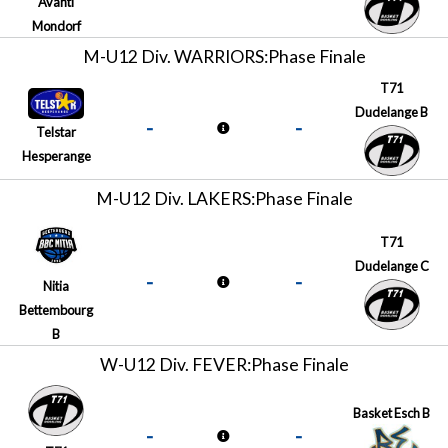
Avanti
Mondorf
M-U12 Div. WARRIORS:Phase Finale
T71
Dudelange B
-
-
Telstar
Hesperange
M-U12 Div. LAKERS:Phase Finale
T71
Dudelange C
-
-
Nitia
Bettembourg
B
W-U12 Div. FEVER:Phase Finale
Basket Esch B
-
-