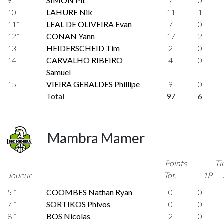
9
SIMON Pit
7
0
10
LAHURE Nik
11
1
11*
LEAL DE OLIVEIRA Evan
7
0
12*
CONAN Yann
17
2
13
HEIDERSCHEID Tim
2
0
14
CARVALHO RIBEIRO
4
0
Samuel
15
VIEIRA GERALDES Phillipe
9
0
Total
97
6
Mambra Mamer
Points
Ti
Joueur
Tot.
1P
5 *
COOMBES Nathan Ryan
0
0
7 *
SORTIKOS Phivos
0
0
8 *
BOS Nicolas
2
0