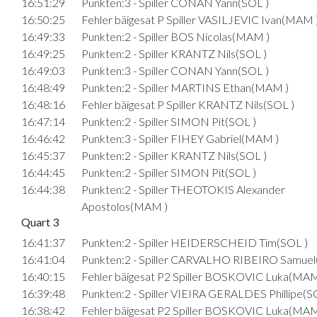
16:51:29
Punkten:3 - Spiller CONAN Yann(SOL )
16:50:25
Fehler bäigesat P Spiller VASILJEVIC Ivan(MAM 
16:49:33
Punkten:2 - Spiller BOS Nicolas(MAM )
16:49:25
Punkten:2 - Spiller KRANTZ Nils(SOL )
16:49:03
Punkten:3 - Spiller CONAN Yann(SOL )
16:48:49
Punkten:2 - Spiller MARTINS Ethan(MAM )
16:48:16
Fehler bäigesat P Spiller KRANTZ Nils(SOL )
16:47:14
Punkten:2 - Spiller SIMON Pit(SOL )
16:46:42
Punkten:3 - Spiller FIHEY Gabriel(MAM )
16:45:37
Punkten:2 - Spiller KRANTZ Nils(SOL )
16:44:45
Punkten:2 - Spiller SIMON Pit(SOL )
16:44:38
Punkten:2 - Spiller THEOTOKIS Alexander
Apostolos(MAM )
Quart 3
16:41:37
Punkten:2 - Spiller HEIDERSCHEID Tim(SOL )
16:41:04
Punkten:2 - Spiller CARVALHO RIBEIRO Samuel
16:40:15
Fehler bäigesat P2 Spiller BOSKOVIC Luka(MAM
16:39:48
Punkten:2 - Spiller VIEIRA GERALDES Phillipe(S
16:38:42
Fehler bäigesat P2 Spiller BOSKOVIC Luka(MAM