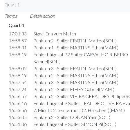
Quart 1
Temps
Détail action
Quart 4
17:01:33
Signal Enn vum Match
16:59:57
Punkten:2 - Spiller FRATINI Matteo(SOL )
16:59:31
Punkten:1 - Spiller MARTINS Ethan(MAM )
16:59:19
Fehler bäigesat P2 Spiller CARVALHO RIBEIRO
Samuel(SOL )
16:59:02
Punkten:3 - Spiller FRATINI Matteo(SOL )
16:58:19
Punkten:2 - Spiller MARTINS Ethan(MAM )
16:57:54
Punkten:3 - Spiller MARTINS Ethan(MAM )
16:57:21
Punkten:2 - Spiller FIHEY Gabriel(MAM )
16:56:57
Punkten:2 - Spiller VIEIRA GERALDES Phillipe(S
16:56:16
Fehler bäigesat P Spiller LEAL DE OLIVEIRA Ev
16:53:56
7. Minutt: 2. temps mort (2. Halschënt)(MAM )
16:53:35
Punkten:2 - Spiller CONAN Yann(SOL )
16:51:36
Fehler bäigesat P Spiller SIMON Pit(SOL )