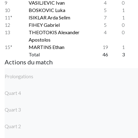
9
VASILJEVIC Ivan
4
0
10
BOSKOVIC Luka
5
1
11*
ISIKLAR Arda Selim
7
1
12
FIHEY Gabriel
5
0
13
THEOTOKIS Alexander
4
0
Apostolos
15*
MARTINS Ethan
19
1
Total
46
3
Actions du match
Prolongations
Quart 4
Quart 3
Quart 2