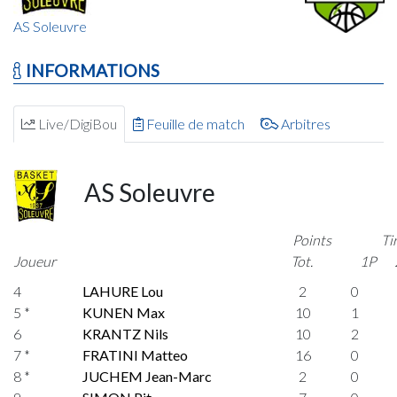
AS Soleuvre
INFORMATIONS
Live/DigiBou
Feuille de match
Arbitres
AS Soleuvre
Points
Ti
Joueur
Tot.
1P
4
LAHURE Lou
2
0
5 *
KUNEN Max
10
1
6
KRANTZ Nils
10
2
7 *
FRATINI Matteo
16
0
8 *
JUCHEM Jean-Marc
2
0