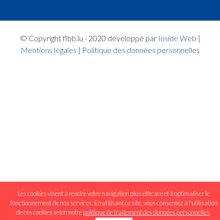
© Copyright flbb.lu - 2020 développé par
Inside Web
|
Mentions légales
|
Politique des données personnelles
Les cookies visent à rendre votre navigation plus efficace et à optimaliser le
fonctionnement de nos services. En utilisant ce site, vous consentez à l'utilisation
de ces cookies selon notre
politique de traitement des données personnelles
.