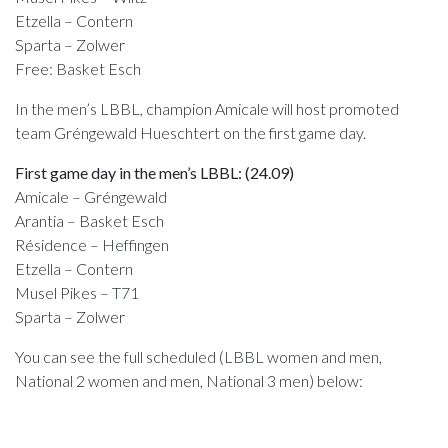
Etzella – Contern
Sparta – Zolwer
Free: Basket Esch
In the men’s LBBL, champion Amicale will host promoted
team Gréngewald Hueschtert on the first game day.
First game day in the men’s LBBL: (24.09)
Amicale – Gréngewald
Arantia – Basket Esch
Résidence – Heffingen
Etzella – Contern
Musel Pikes – T71
Sparta – Zolwer
You can see the full scheduled (LBBL women and men,
National 2 women and men, National 3 men) below: