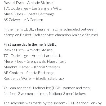
Basket Esch – Amicale Steinsel
T71 Dudelange – Les Sangliers Wiltz
Musel Pikes – Sparta Bertrange
AS Zolwer – AB Contern
In the men’s LBBL, a finals rematch is scheduled between
champion Basket Esch and vice-champion Amicale Steinsel.
First game day in the men’s LBBL
Basket Esch – Amicale Steinsel
T71 Dudelange – Arantia Larochette
Musel Pikes – Gréngewald Hueschtert
Mambra Mamer – Kordall Steelers
AB Contern – Sparta Bertrange
Résidence Walfer – Etzella Ettelbruck
You can see the full scheduled (LBBL women and men,
National 2 women and men, National 3 men) below:
The schedule was made by the system « FLBB scheduler » by