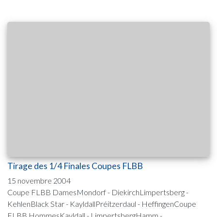
Tirage des 1/4 Finales Coupes FLBB
15 novembre 2004
Coupe FLBB DamesMondorf - DiekirchLimpertsberg -
KehlenBlack Star - KayldallPréitzerdaul - HeffingenCoupe
FLBB HommesKayldall - LimpertsbergHamm -