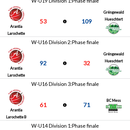
W-U19 Division 1:Phase finale
Gréngewald
Hueschtert
53
109
Arantia
Larochette
W-U16 Division 2:Phase finale
Gréngewald
Hueschtert
92
32
Arantia
Larochette
W-U16 Division 3:Phase finale
BC Mess
61
71
Arantia
Larochette B
W-U14 Division 1:Phase finale