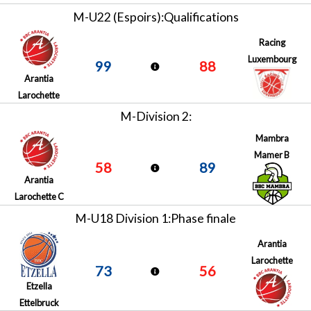
M-U22 (Espoirs):Qualifications
Racing
Luxembourg
99
88
Arantia
Larochette
M-Division 2:
Mambra
Mamer B
58
89
Arantia
Larochette C
M-U18 Division 1:Phase finale
Arantia
Larochette
73
56
Etzella
Ettelbruck