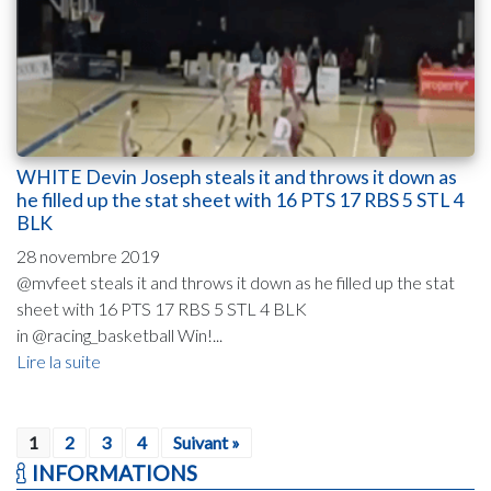
WHITE Devin Joseph steals it and throws it down as
he filled up the stat sheet with 16 PTS 17 RBS 5 STL 4
BLK
28 novembre 2019
@mvfeet steals it and throws it down as he filled up the stat
sheet with 16 PTS 17 RBS 5 STL 4 BLK
in @racing_basketball Win!...
Lire la suite
1
2
3
4
Suivant »
INFORMATIONS