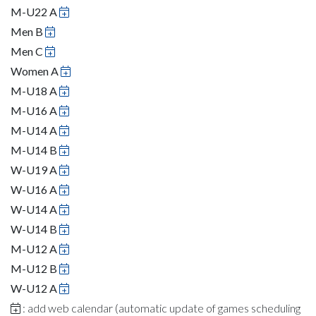
M-U22 A
Men B
Men C
Women A
M-U18 A
M-U16 A
M-U14 A
M-U14 B
W-U19 A
W-U16 A
W-U14 A
W-U14 B
M-U12 A
M-U12 B
W-U12 A
: add web calendar (automatic update of games scheduling