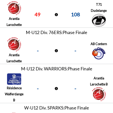
T71
Dudelange
49
108
Arantia
Larochette
M-U12 Div. 76ERS:Phase Finale
AB Contern
-
-
Arantia
Larochette
M-U12 Div. WARRIORS:Phase Finale
Arantia
Larochette B
-
-
Résidence
Walferdange
B
W-U12 Div. SPARKS:Phase Finale