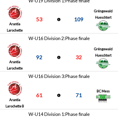
W-U19 Division 1:Phase finale
Gréngewald
Hueschtert
53
109
Arantia
Larochette
W-U16 Division 2:Phase finale
Gréngewald
Hueschtert
92
32
Arantia
Larochette
W-U16 Division 3:Phase finale
BC Mess
61
71
Arantia
Larochette B
W-U14 Division 1:Phase finale