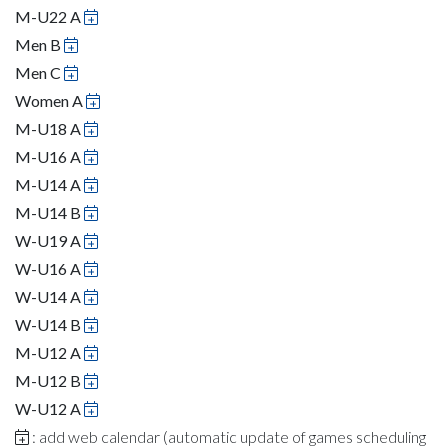
M-U22 A
Men B
Men C
Women A
M-U18 A
M-U16 A
M-U14 A
M-U14 B
W-U19 A
W-U16 A
W-U14 A
W-U14 B
M-U12 A
M-U12 B
W-U12 A
: add web calendar (automatic update of games scheduling