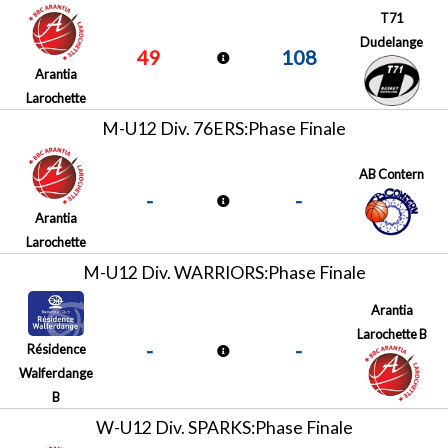
T71
Dudelange
49
108
Arantia
Larochette
M-U12 Div. 76ERS:Phase Finale
AB Contern
-
-
Arantia
Larochette
M-U12 Div. WARRIORS:Phase Finale
Arantia
Larochette B
-
-
Résidence
Walferdange
B
W-U12 Div. SPARKS:Phase Finale