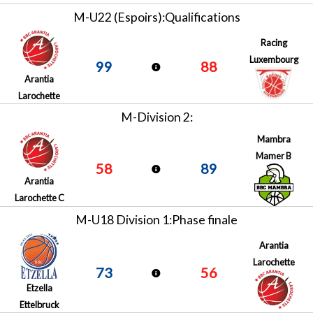
M-U22 (Espoirs):Qualifications
Racing
Luxembourg
99
88
Arantia
Larochette
M-Division 2:
Mambra
Mamer B
58
89
Arantia
Larochette C
M-U18 Division 1:Phase finale
Arantia
Larochette
73
56
Etzella
Ettelbruck