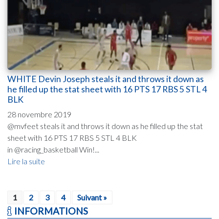
WHITE Devin Joseph steals it and throws it down as
he filled up the stat sheet with 16 PTS 17 RBS 5 STL 4
BLK
28 novembre 2019
@mvfeet steals it and throws it down as he filled up the stat
sheet with 16 PTS 17 RBS 5 STL 4 BLK
in @racing_basketball Win!...
Lire la suite
1
2
3
4
Suivant »
INFORMATIONS