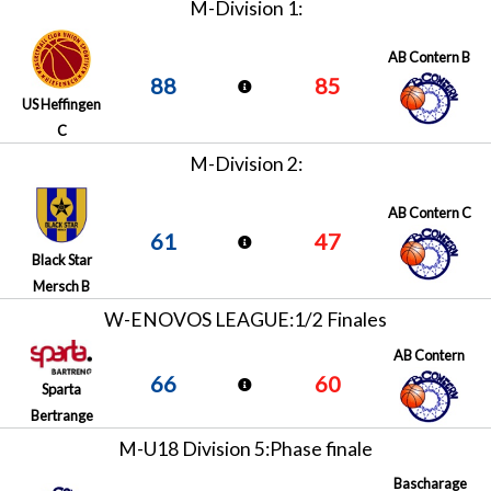
M-Division 1:
AB Contern B
88
85
US Heffingen
C
M-Division 2:
AB Contern C
61
47
Black Star
Mersch B
W-ENOVOS LEAGUE:1/2 Finales
AB Contern
66
60
Sparta
Bertrange
M-U18 Division 5:Phase finale
Bascharage