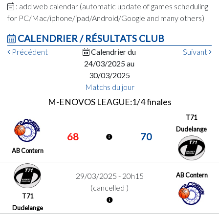
: add web calendar (automatic update of games scheduling
for PC/Mac/iphone/ipad/Android/Google and many others)
CALENDRIER / RÉSULTATS CLUB
Précédent
Calendrier du
Suivant
24/03/2025 au
30/03/2025
Matchs du jour
M-ENOVOS LEAGUE:1/4 finales
T71
Dudelange
68
70
AB Contern
AB Contern
29/03/2025 - 20h15
(cancelled )
T71
Dudelange