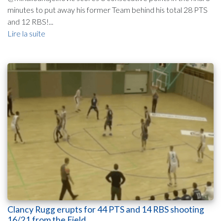
minutes to put away his former Team behind his total 28 PTS
and 12 RBS!...
Lire la suite
Clancy Rugg erupts for 44 PTS and 14 RBS shooting
16/21 from the Field