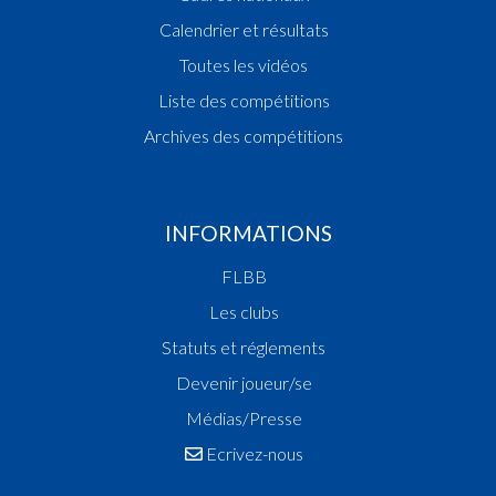
Champion des Fillettes
Calendrier et résultats
2007
Toutes les vidéos
Vainqueur Coupe du Mini-Basket
Liste des compétitions
2005
Vainqueur Coupe des Dames
Archives des compétitions
2004
Champion des Dames
Champion de Luxembourg
INFORMATIONS
Vainqueur Coupe des Dames
FLBB
2003
Vainqueur Coupe des Dames
Les clubs
Champion des Espoirs Dames
Statuts et réglements
2002
Devenir joueur/se
Champion des Filles Scolaires
Médias/Presse
Champion des Espoirs Hommes
Ecrivez-nous
2001
Champion de Luxembourg