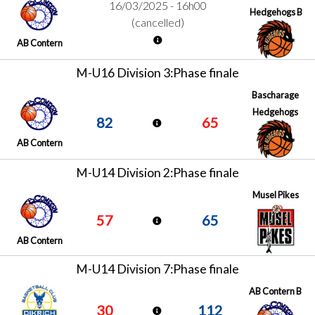
16/03/2025 - 16h00
Hedgehogs B
(cancelled)
AB Contern
M-U16 Division 3:Phase finale
Bascharage
Hedgehogs
82
65
AB Contern
M-U14 Division 2:Phase finale
Musel Pikes
57
65
AB Contern
M-U14 Division 7:Phase finale
AB Contern B
30
112