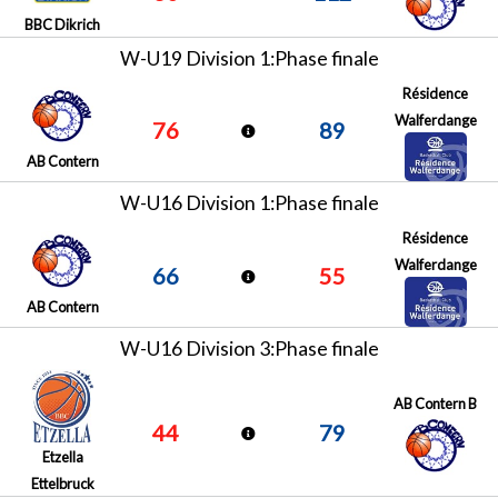
BBC Dikrich
W-U19 Division 1:Phase finale
Résidence
Walferdange
76
89
AB Contern
W-U16 Division 1:Phase finale
Résidence
Walferdange
66
55
AB Contern
W-U16 Division 3:Phase finale
AB Contern B
44
79
Etzella
Ettelbruck