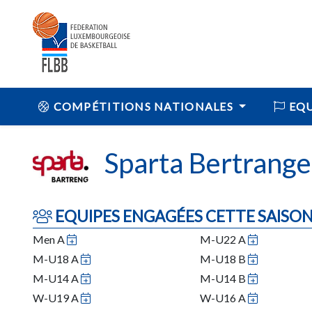
COMPÉTITIONS NATIONALES
EQU
Sparta Bertrange
EQUIPES ENGAGÉES CETTE SAISO
Men A
M-U22 A
M-U18 A
M-U18 B
M-U14 A
M-U14 B
W-U19 A
W-U16 A