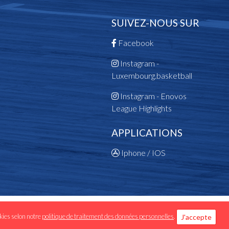
Champion des Filles Scolaires
Champion des Scolaires
SUIVEZ-NOUS SUR
2016
Facebook
Vainqueur Coupe du Mini-Basket
Champion des Fillettes
Instagram -
Vainqueur Coupe des Fillettes
Luxembourg.basketball
Champion des Minis
Instagram - Enovos
Champion des Cadets
League Highlights
Vainqueur Coupe des Jeunes
2015
APPLICATIONS
Champion des Cadets
Vainqueur Coupe de l Avenir
Iphone / IOS
Champion des Fillettes
Vainqueur Coupe du Mini-Basket
Vainqueur Coupe des Jeunes
Vainqueur Coupe des Fillettes
Champion des Minis
 données personnelles
okies selon notre
politique de traitement des données personnelles
.
J'accepte
Champion des Scolaires