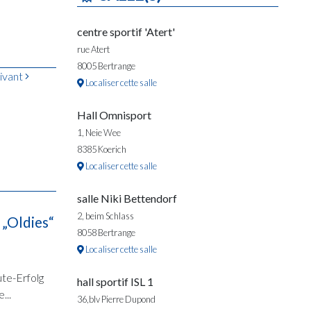
centre sportif 'Atert'
rue Atert
8005 Bertrange
ivant
Localiser cette salle
Hall Omnisport
1, Neie Wee
8385 Koerich
Localiser cette salle
salle Niki Bettendorf
2, beim Schlass
 „Oldies“
8058 Bertrange
Localiser cette salle
te-Erfolg
hall sportif ISL 1
...
36,blv Pierre Dupond