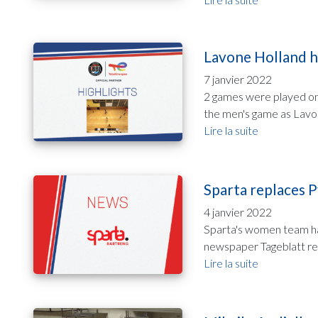
Lavone Holland h
7 janvier 2022
2 games were played on 
the men's game as Lavone
Lire la suite
Sparta replaces
4 janvier 2022
Sparta's women team h
newspaper Tageblatt re
Lire la suite