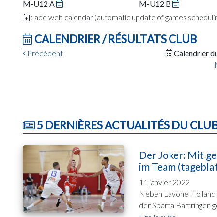
M-U12 A
M-U12 B
: add web calendar (automatic update of games schedul
CALENDRIER / RÉSULTATS CLUB
Précédent
Calendrier d
5 DERNIÈRES ACTUALITÉS DU CLU
Der Joker: Mit ge
im Team (tagebla
11 janvier 2022
Neben Lavone Holland 
der Sparta Bartringen g
Lire la suite