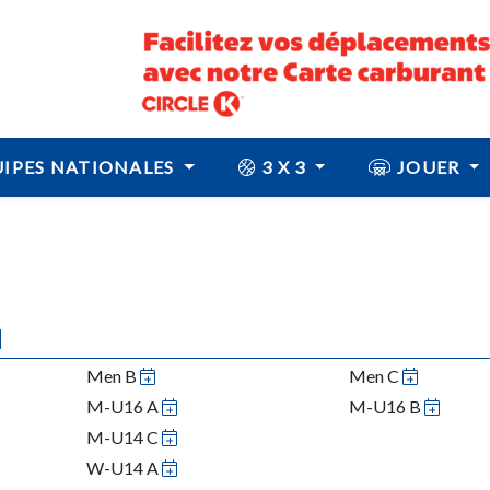
IPES NATIONALES
3 X 3
JOUER
N
Men B
Men C
M-U16 A
M-U16 B
M-U14 C
W-U14 A