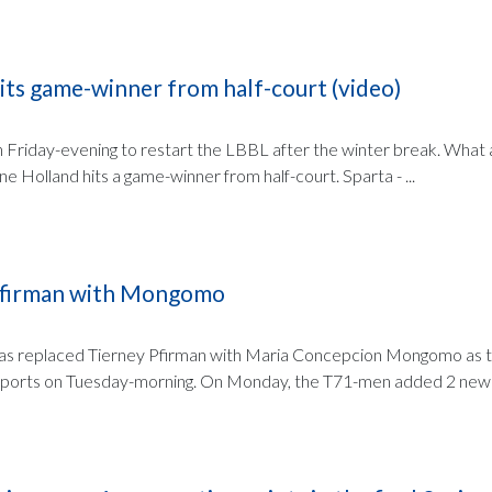
its game-winner from half-court (video)
Friday-evening to restart the LBBL after the winter break. What a 
 Holland hits a game-winner from half-court. Sparta - ...
 Pfirman with Mongomo
as replaced Tierney Pfirman with Maria Concepcion Mongomo as 
ports on Tuesday-morning. On Monday, the T71-men added 2 new p