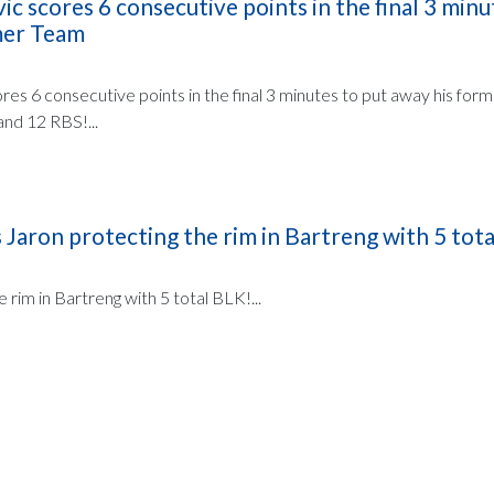
ic scores 6 consecutive points in the final 3 minu
mer Team
res 6 consecutive points in the final 3 minutes to put away his for
and 12 RBS!...
aron protecting the rim in Bartreng with 5 tota
rim in Bartreng with 5 total BLK!...