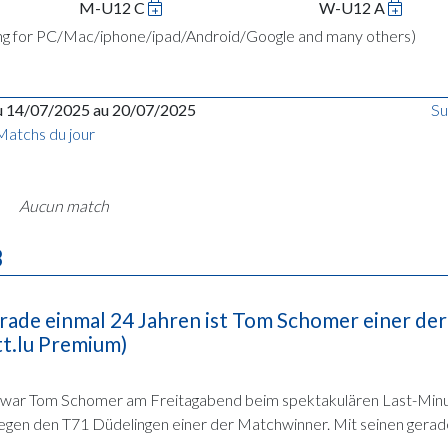
M-U12 C
W-U12 A
ing for PC/Mac/iphone/ipad/Android/Google and many others)
u 14/07/2025 au 20/07/2025
Su
Matchs du jour
Aucun match
B
rade einmal 24 Jahren ist Tom Schomer einer der
tt.lu Premium)
war Tom Schomer am Freitagabend beim spektakulären Last-Minu
egen den T71 Düdelingen einer der Matchwinner. Mit seinen gerade