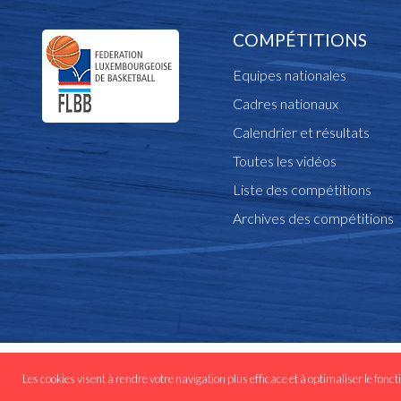
COMPÉTITIONS
Equipes nationales
Cadres nationaux
Calendrier et résultats
Toutes les vidéos
Liste des compétitions
Archives des compétitions
© Copyright flbb.lu 
Les cookies visent à rendre votre navigation plus efficace et à optimaliser le fonct