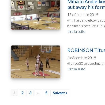
Mihailo Andjelkov
put away his for
13 décembre 2019
@mihailoandjelkovic sco
behind his total 28 PTS 
Lire la suite
ROBINSON Titus J
4 décembre 2019
@t_rob30 protecting the 
Lire la suite
1
2
3
…
5
Suivant »