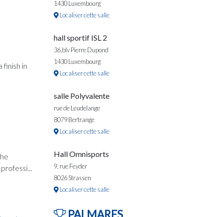
1430 Luxembourg
Localiser cette salle
hall sportif ISL 2
36,blv Pierre Dupond
1430 Luxembourg
finish in
Localiser cette salle
salle Polyvalente
rue de Leudelange
8079 Bertrange
Localiser cette salle
Hall Omnisports
the
9, rue Feyder
rofessi...
8026 Strassen
Localiser cette salle
PALMARES