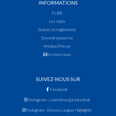
INFORMATIONS
Champion des Fillettes
Vainqueur Coupe des Fillettes
FLBB
Vainqueur Coupe de Luxembourg
Les clubs
2013
Statuts et réglements
Champion de Luxembourg
Vainqueur Coupe de Luxembourg
Devenir joueur/se
2012
Médias/Presse
Vainqueur Coupe de Luxembourg
Ecrivez-nous
2011
Champion de Luxembourg
Vainqueur Coupe des Dames
SUIVEZ-NOUS SUR
2010
Champion des Espoirs Hommes
Facebook
Champion de Luxembourg
Instagram - Luxembourg.basketball
2009
Champion des Dames
Instagram - Enovos League Highlights
Vainqueur Coupe de Luxembourg