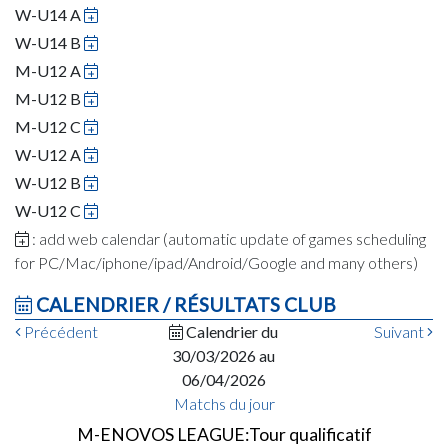
W-U14 A
W-U14 B
M-U12 A
M-U12 B
M-U12 C
W-U12 A
W-U12 B
W-U12 C
: add web calendar (automatic update of games scheduling
for PC/Mac/iphone/ipad/Android/Google and many others)
CALENDRIER / RÉSULTATS CLUB
Précédent
Calendrier du
Suivant
30/03/2026 au
06/04/2026
Matchs du jour
M-ENOVOS LEAGUE:Tour qualificatif