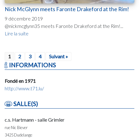
Nick McGlynn meets Faronte Drakeford at the Rim!
9 décembre 2019
@nickmcglynn35 meets Faronte Drakeford at the Rim!...
Lire la suite
1
2
3
4
Suivant »
INFORMATIONS
Fondé en 1971
http://www.t71.lu/
SALLE(S)
c.s. Hartmann - salle Grimler
rue Nic Biever
3425 Dudelange