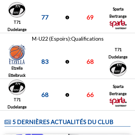
Sparta
77
69
Bertrange
T71
Dudelange
M-U22 (Espoirs):Qualifications
T71
Dudelange
83
68
Etzella
Ettelbruck
Sparta
68
66
Bertrange
T71
Dudelange
5 DERNIÈRES ACTUALITÉS DU CLUB