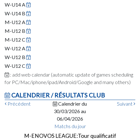
W-U14 A
W-U14 B
M-U12 A
M-U12 B
M-U12 C
W-U12 A
W-U12 B
W-U12 C
: add web calendar (automatic update of games scheduling
for PC/Mac/iphone/ipad/Android/Google and many others)
CALENDRIER / RÉSULTATS CLUB
Précédent
Calendrier du
Suivant
30/03/2026 au
06/04/2026
Matchs du jour
M-ENOVOS LEAGUE:Tour qualificatif