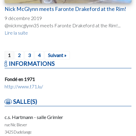
Nick McGlynn meets Faronte Drakeford at the Rim!
9 décembre 2019
@nickmcglynn35 meets Faronte Drakeford at the Rim!...
Lire la suite
1
2
3
4
Suivant »
INFORMATIONS
Fondé en 1971
http://www.t71.lu/
SALLE(S)
c.s. Hartmann - salle Grimler
rue Nic Biever
3425 Dudelange