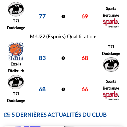
Sparta
77
69
Bertrange
T71
Dudelange
M-U22 (Espoirs):Qualifications
T71
Dudelange
83
68
Etzella
Ettelbruck
Sparta
68
66
Bertrange
T71
Dudelange
5 DERNIÈRES ACTUALITÉS DU CLUB