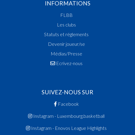
INFORMATIONS
Champion des Fillettes
Vainqueur Coupe des Fillettes
FLBB
Vainqueur Coupe de Luxembourg
Les clubs
2013
Statuts et réglements
Champion de Luxembourg
Vainqueur Coupe de Luxembourg
Devenir joueur/se
2012
Médias/Presse
Vainqueur Coupe de Luxembourg
Ecrivez-nous
2011
Champion de Luxembourg
Vainqueur Coupe des Dames
SUIVEZ-NOUS SUR
2010
Champion des Espoirs Hommes
Facebook
Champion de Luxembourg
Instagram - Luxembourg.basketball
2009
Champion des Dames
Instagram - Enovos League Highlights
Vainqueur Coupe de Luxembourg