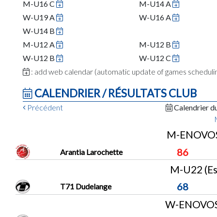
M-U16 C
M-U14 A
W-U19 A
W-U16 A
W-U14 B
M-U12 A
M-U12 B
W-U12 B
W-U12 C
: add web calendar (automatic update of games schedul
CALENDRIER / RÉSULTATS CLUB
Précédent
Calendrier d
M-ENOVOS 
86
Arantia Larochette
M-U22 (Esp
68
T71 Dudelange
W-ENOVOS 