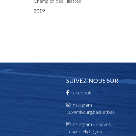
Champion des Fillettes
2019
Champion des Fillettes
Champion des Cadettes
Vainqueur Coupe des Fillettes
Vainqueur Coupe des Cadettes
2018
Champion des Scolaires
Vainqueur Coupe des Fillettes
2017
SUIVEZ-NOUS SUR
Champion des Cadettes
Vainqueur Coupe des Cadettes
Facebook
2016
Instagram -
Vainqueur Coupe des Filles Scolaires
Luxembourg.basketball
Champion des Filles Scolaires
Vainqueur Coupe de Luxembourg
Instagram - Enovos
2015
League Highlights