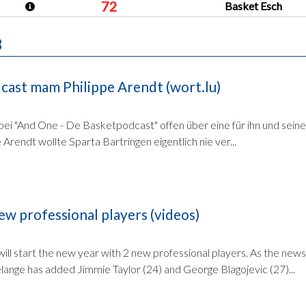
72
Basket Esch
B
ast mam Philippe Arendt (wort.lu)
 bei "And One - De Basketpodcast" offen über eine für ihn und seine
 Arendt wollte Sparta Bartringen eigentlich nie ver...
w professional players (videos)
ill start the new year with 2 new professional players. As the new
lange has added Jimmie Taylor (24) and George Blagojevic (27)...