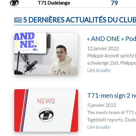
79
T71 Dudelange
5 DERNIÈRES ACTUALITÉS DU CLU
« AND ONE » Podc
12 janvier 2022
Philippe Arendt spricht
schwierige Zeit. Philippe
Lire la suite
T71-men sign 2 ne
3 janvier 2022
The men's team of T71 w
Tageblatt reports, Dude
Lire la suite