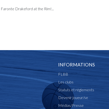
aronte Drakeford at the Rim!...
INFORMATIONS
FLBB
Les clubs
Statuts et réglements
Devenir joueur/se
Médias/Presse