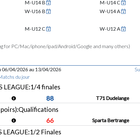
M-U14 B
M-U14 C
W-U16 B
W-U14 A
M-U12 C
W-U12 A
ing for PC/Mac/iphone/ipad/Android/Google and many others)
u 06/04/2026 au 13/04/2026
Su
Matchs du jour
LEAGUE:1/4 finales
88
T71 Dudelange
oirs):Qualifications
66
Sparta Bertrange
LEAGUE:1/2 Finales