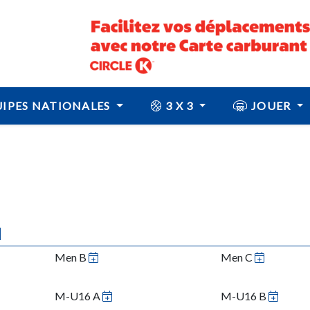
IPES NATIONALES
3 X 3
JOUER
N
Men B
Men C
M-U16 A
M-U16 B