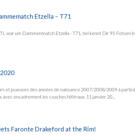
ammematch Etzella – T71
TL war um Dammenmatch Etzella - T71, hei kennt Dir 95 Fotoen ku
 2020
urs et joueuses des années de naissance 2007/2008/2009 à partici
s avec encadrement les coaches féféraux. 11 janvier 20...
ts Faronte Drakeford at the Rim!