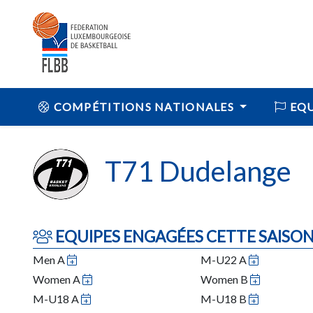
COMPÉTITIONS NATIONALES
EQU
T71 Dudelange
EQUIPES ENGAGÉES CETTE SAISO
Men A
M-U22 A
Women A
Women B
M-U18 A
M-U18 B