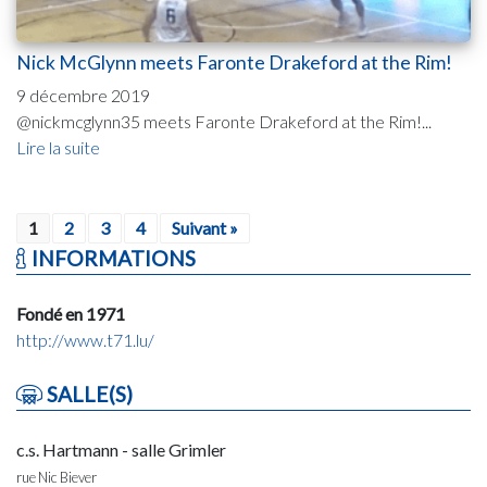
Nick McGlynn meets Faronte Drakeford at the Rim!
9 décembre 2019
@nickmcglynn35 meets Faronte Drakeford at the Rim!...
Lire la suite
1
2
3
4
Suivant »
INFORMATIONS
Fondé en 1971
http://www.t71.lu/
SALLE(S)
c.s. Hartmann - salle Grimler
rue Nic Biever