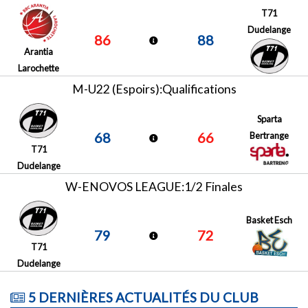
T71
Dudelange
86
88
Arantia
Larochette
M-U22 (Espoirs):Qualifications
Sparta
68
66
Bertrange
T71
Dudelange
W-ENOVOS LEAGUE:1/2 Finales
Basket Esch
79
72
T71
Dudelange
5 DERNIÈRES ACTUALITÉS DU CLUB