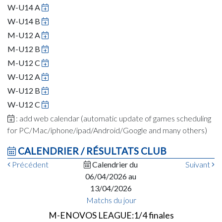
W-U14 A
W-U14 B
M-U12 A
M-U12 B
M-U12 C
W-U12 A
W-U12 B
W-U12 C
: add web calendar (automatic update of games scheduling
for PC/Mac/iphone/ipad/Android/Google and many others)
CALENDRIER / RÉSULTATS CLUB
Précédent
Calendrier du
Suivant
06/04/2026 au
13/04/2026
Matchs du jour
M-ENOVOS LEAGUE:1/4 finales