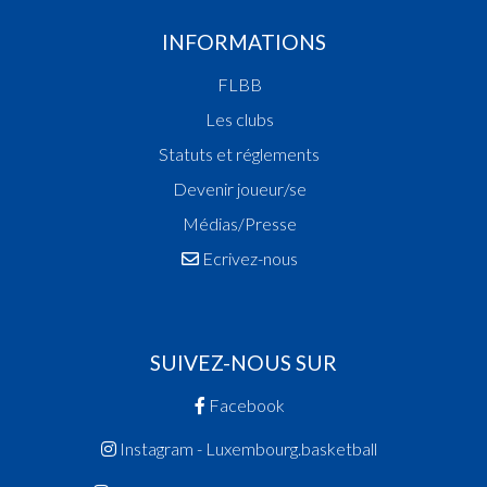
Champion de Luxembourg
INFORMATIONS
Champion des Fillettes
Vainqueur Coupe des Fillettes
FLBB
Vainqueur Coupe de Luxembourg
Les clubs
2013
Statuts et réglements
Champion de Luxembourg
Vainqueur Coupe de Luxembourg
Devenir joueur/se
2012
Médias/Presse
Vainqueur Coupe de Luxembourg
Ecrivez-nous
2011
Champion de Luxembourg
Vainqueur Coupe des Dames
SUIVEZ-NOUS SUR
2010
Champion des Espoirs Hommes
Facebook
Champion de Luxembourg
Instagram - Luxembourg.basketball
2009
Champion des Dames