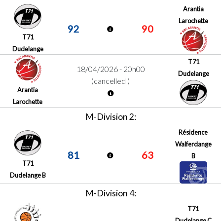
Arantia
Larochette
92
90
T71
Dudelange
T71
18/04/2026 - 20h00
Dudelange
(cancelled )
Arantia
Larochette
M-Division 2:
Résidence
Walferdange
81
63
B
T71
Dudelange B
M-Division 4:
T71
Dudelange C