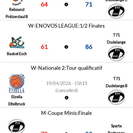
64
71
Rebound
Préizerdaul B
W-ENOVOS LEAGUE:1/2 Finales
T71
Dudelange
61
86
Basket Esch
W-Nationale 2:Tour qualificatif
T71
19/04/2026 - 15h15
Dudelange B
(cancelled)
Etzella
Ettelbruck
M-Coupe Minis:Finale
Sparta
Bertrange