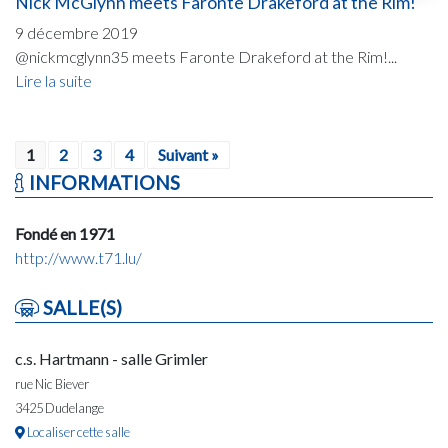
Nick McGlynn meets Faronte Drakeford at the Rim!
9 décembre 2019
@nickmcglynn35 meets Faronte Drakeford at the Rim!...
Lire la suite
1
2
3
4
Suivant »
INFORMATIONS
Fondé en 1971
http://www.t71.lu/
SALLE(S)
c.s. Hartmann - salle Grimler
rue Nic Biever
3425 Dudelange
Localiser cette salle