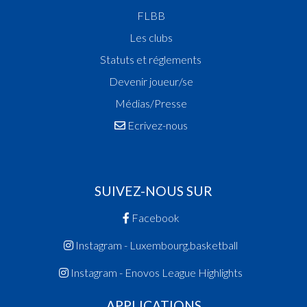
Vainqueur Coupe des Fillettes
FLBB
Vainqueur Coupe de Luxembourg
Les clubs
2013
Statuts et réglements
Champion de Luxembourg
Vainqueur Coupe de Luxembourg
Devenir joueur/se
2012
Médias/Presse
Vainqueur Coupe de Luxembourg
Ecrivez-nous
2011
Champion de Luxembourg
Vainqueur Coupe des Dames
SUIVEZ-NOUS SUR
2010
Champion des Espoirs Hommes
Facebook
Champion de Luxembourg
Instagram - Luxembourg.basketball
2009
Champion des Dames
Instagram - Enovos League Highlights
Vainqueur Coupe de Luxembourg
Vainqueur Coupe des Fillettes
APPLICATIONS