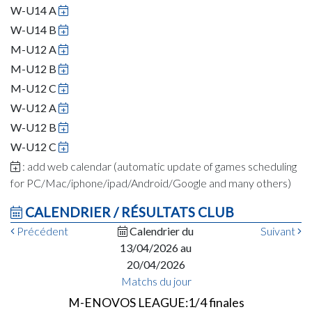
W-U14 A
W-U14 B
M-U12 A
M-U12 B
M-U12 C
W-U12 A
W-U12 B
W-U12 C
: add web calendar (automatic update of games scheduling
for PC/Mac/iphone/ipad/Android/Google and many others)
CALENDRIER / RÉSULTATS CLUB
Précédent
Calendrier du
Suivant
13/04/2026 au
20/04/2026
Matchs du jour
M-ENOVOS LEAGUE:1/4 finales