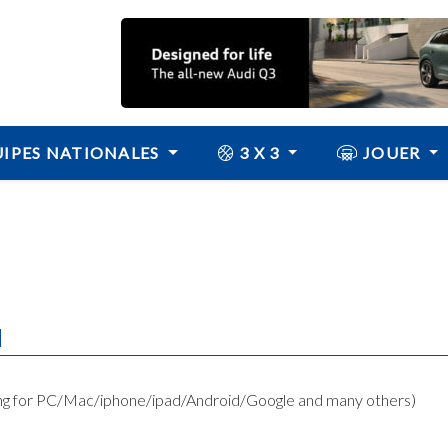
IPES NATIONALES
3 X 3
JOUER
N
ing for PC/Mac/iphone/ipad/Android/Google and many others)