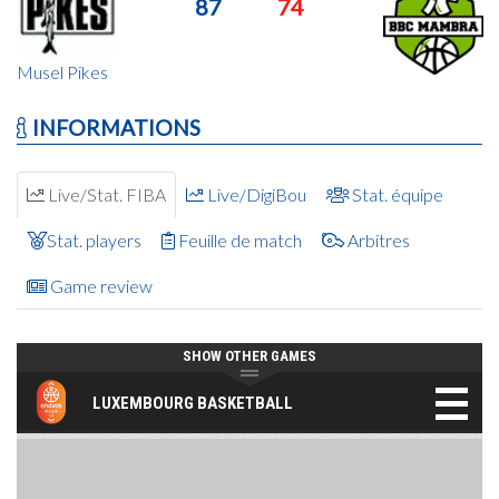
87
74
Musel Pikes
INFORMATIONS
Live/Stat. FIBA
Live/DigiBou
Stat. équipe
Stat. players
Feuille de match
Arbitres
Game review