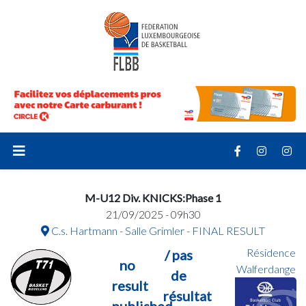
M-U12 Div. KNICKS:Phase 1
21/09/2025 - 09h30
C.s. Hartmann - Salle Grimler - FINAL RESULT
Résidence
/ pas
no
Walferdange
de
result
résultat
published