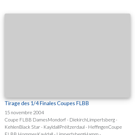
Tirage des 1/4 Finales Coupes FLBB
15 novembre 2004
Coupe FLBB DamesMondorf - DiekirchLimpertsberg -
KehlenBlack Star - KayldallPréitzerdaul - HeffingenCoupe
FLBB HommesKayldall - LimpertsbergHamm -