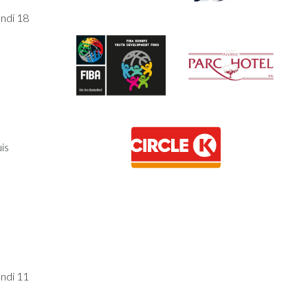
undi 18
is
undi 11