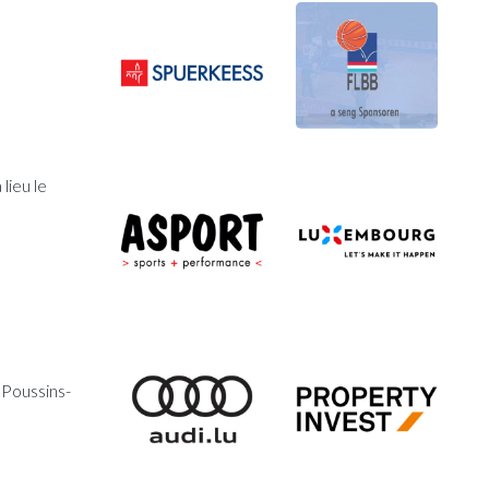
lieu le
 Poussins-