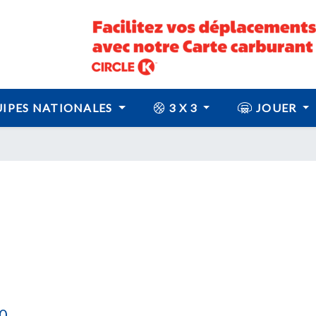
IPES NATIONALES
3 X 3
JOUER
0