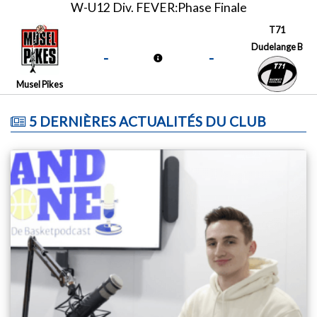
W-U12 Div. FEVER:Phase Finale
T71
Dudelange B
-
-
Musel Pikes
5 DERNIÈRES ACTUALITÉS DU CLUB