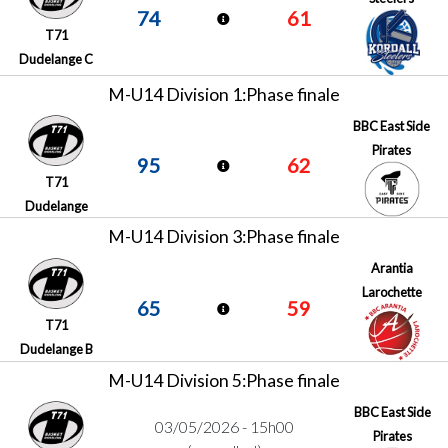
74
61
T71
Dudelange C
M-U14 Division 1:Phase finale
BBC East Side
Pirates
95
62
T71
Dudelange
M-U14 Division 3:Phase finale
Arantia
Larochette
65
59
T71
Dudelange B
M-U14 Division 5:Phase finale
BBC East Side
03/05/2026 - 15h00
Pirates