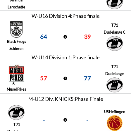
Larochette
W-U16 Division 4:Phase finale
T71
Dudelange C
64
39
Black Frogs
Schieren
W-U14 Division 1:Phase finale
T71
Dudelange
57
77
Musel Pikes
M-U12 Div. KNICKS:Phase Finale
US Heffingen
-
-
T71