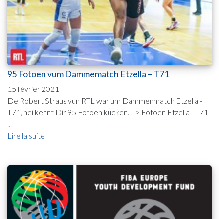
95 Fotoen vum Dammematch Etzella – T71
15 février 2021
De Robert Straus vun RTL war um Dammenmatch Etzella -
T71, hei kennt Dir 95 Fotoen kucken. --> Fotoen Etzella - T71
...
Lire la suite