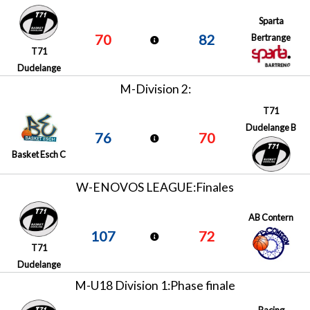
Sparta
70
82
Bertrange
T71
Dudelange
M-Division 2:
T71
Dudelange B
76
70
Basket Esch C
W-ENOVOS LEAGUE:Finales
AB Contern
107
72
T71
Dudelange
M-U18 Division 1:Phase finale
Racing