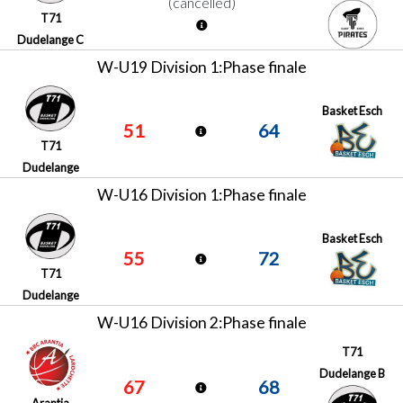
(cancelled)
T71
Dudelange C
W-U19 Division 1:Phase finale
Basket Esch
51
64
T71
Dudelange
W-U16 Division 1:Phase finale
Basket Esch
55
72
T71
Dudelange
W-U16 Division 2:Phase finale
T71
Dudelange B
67
68
Arantia