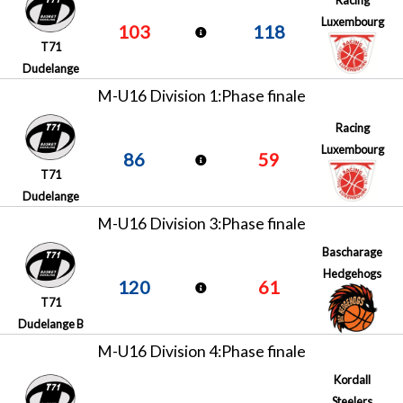
Luxembourg
103
118
T71
Dudelange
M-U16 Division 1:Phase finale
Racing
Luxembourg
86
59
T71
Dudelange
M-U16 Division 3:Phase finale
Bascharage
Hedgehogs
120
61
T71
Dudelange B
M-U16 Division 4:Phase finale
Kordall
Steelers