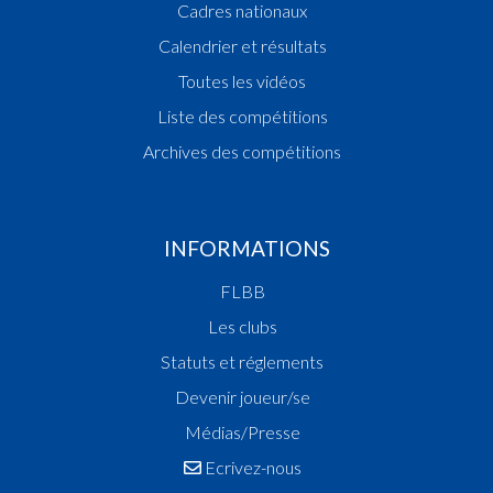
Cadres nationaux
Vainqueur Coupe de Luxembourg
Calendrier et résultats
2015
Toutes les vidéos
Champion des Filles Scolaires
Champion de Luxembourg
Liste des compétitions
Vainqueur Coupe des Filles Scolaires
Archives des compétitions
2014
Vainqueur Coupe des Dames
Champion de Luxembourg
INFORMATIONS
Champion des Fillettes
Vainqueur Coupe des Fillettes
FLBB
Vainqueur Coupe de Luxembourg
Les clubs
2013
Statuts et réglements
Champion de Luxembourg
Vainqueur Coupe de Luxembourg
Devenir joueur/se
2012
Médias/Presse
Vainqueur Coupe de Luxembourg
Ecrivez-nous
2011