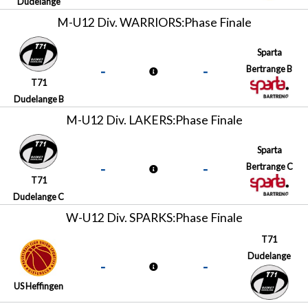
Dudelange
M-U12 Div. WARRIORS:Phase Finale
Sparta
-
-
Bertrange B
T71
Dudelange B
M-U12 Div. LAKERS:Phase Finale
Sparta
-
-
Bertrange C
T71
Dudelange C
W-U12 Div. SPARKS:Phase Finale
T71
Dudelange
-
-
US Heffingen