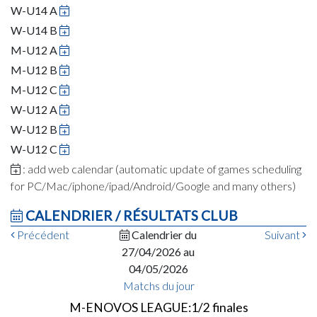
W-U14 A
W-U14 B
M-U12 A
M-U12 B
M-U12 C
W-U12 A
W-U12 B
W-U12 C
: add web calendar (automatic update of games scheduling
for PC/Mac/iphone/ipad/Android/Google and many others)
CALENDRIER / RÉSULTATS CLUB
Précédent
Calendrier du
Suivant
27/04/2026 au
04/05/2026
Matchs du jour
M-ENOVOS LEAGUE:1/2 finales