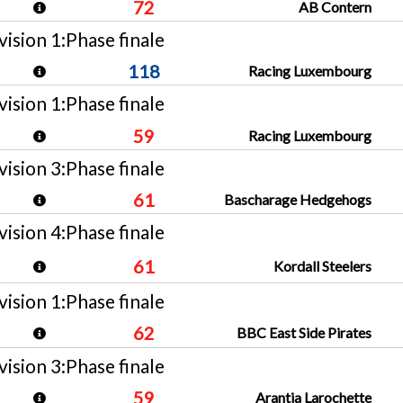
72
AB Contern
ision 1:Phase finale
118
Racing Luxembourg
ision 1:Phase finale
59
Racing Luxembourg
ision 3:Phase finale
61
Bascharage Hedgehogs
ision 4:Phase finale
61
Kordall Steelers
ision 1:Phase finale
62
BBC East Side Pirates
ision 3:Phase finale
59
Arantia Larochette