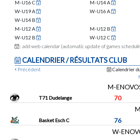
M-U16 C
M-U14 A
W-U19 A
W-U16 A
W-U14 B
M-U12 A
M-U12 B
W-U12 B
W-U12 C
: add web calendar (automatic update of games schedul
CALENDRIER / RÉSULTATS CLUB
Précédent
Calendrier d
M-ENOVOS 
70
T71 Dudelange
M
76
Basket Esch C
W-ENOVO