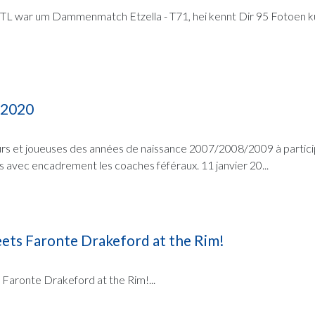
TL war um Dammenmatch Etzella - T71, hei kennt Dir 95 Fotoen ku
 2020
urs et joueuses des années de naissance 2007/2008/2009 à partici
s avec encadrement les coaches féféraux. 11 janvier 20...
ts Faronte Drakeford at the Rim!
aronte Drakeford at the Rim!...