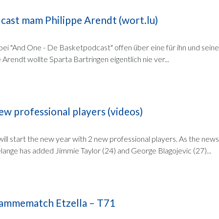
ast mam Philippe Arendt (wort.lu)
 bei "And One - De Basketpodcast" offen über eine für ihn und seine
 Arendt wollte Sparta Bartringen eigentlich nie ver...
w professional players (videos)
ill start the new year with 2 new professional players. As the new
lange has added Jimmie Taylor (24) and George Blagojevic (27)...
ammematch Etzella – T71