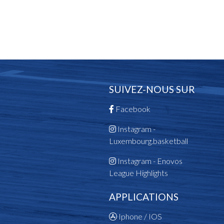
Champion des Espoirs Hommes
Champion des Minis
2004
Champion des Cadettes
Vainqueur Coupe des Jeunes
2003
Vainqueur Coupe des Filles Scolaires
SUIVEZ-NOUS SUR
Champion des Cadets
Champion des Scolaires
Facebook
Champion des Filles Scolaires
Instagram -
Vainqueur Coupe des Jeunes
Luxembourg.basketball
Champion des Dames
2002
Instagram - Enovos
Vainqueur Coupe de l Avenir
League Highlights
Vainqueur Coupe des Filles Scolaires
Champion des Scolaires
APPLICATIONS
2001
Iphone / IOS
Vainqueur Coupe du Mini-Basket