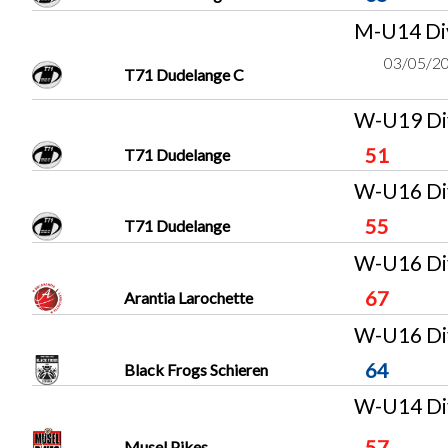
M-U14 Div
03/05/20
T71 Dudelange C
W-U19 Div
51
T71 Dudelange
W-U16 Div
55
T71 Dudelange
W-U16 Div
67
Arantia Larochette
W-U16 Div
64
Black Frogs Schieren
W-U14 Div
57
Musel Pikes