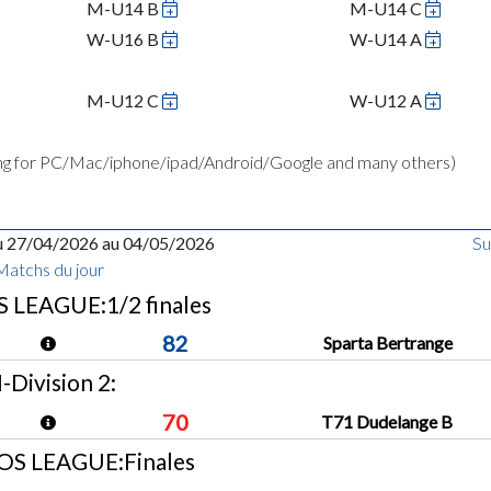
M-U14 B
M-U14 C
W-U16 B
W-U14 A
M-U12 C
W-U12 A
ing for PC/Mac/iphone/ipad/Android/Google and many others)
u 27/04/2026 au 04/05/2026
Su
Matchs du jour
LEAGUE:1/2 finales
82
Sparta Bertrange
-Division 2:
70
T71 Dudelange B
S LEAGUE:Finales