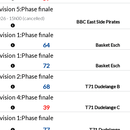
ision 5:Phase finale
26 - 15h00 (cancelled)
BBC East Side Pirates
ision 1:Phase finale
64
Basket Esch
ision 1:Phase finale
72
Basket Esch
ision 2:Phase finale
68
T71 Dudelange B
ision 4:Phase finale
39
T71 Dudelange C
ision 1:Phase finale
77
T71 Dudelange