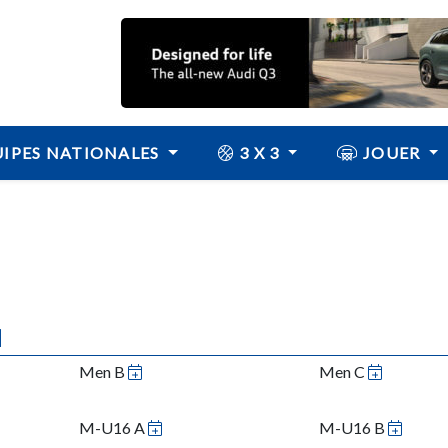
IPES NATIONALES
3 X 3
JOUER
N
Men B
Men C
M-U16 A
M-U16 B