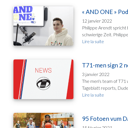
« AND ONE » Podc
12 janvier 2022
Philippe Arendt spricht
schwierige Zeit. Philippe
Lire la suite
T71-men sign 2 ne
3 janvier 2022
The men's team of T71 w
Tageblatt reports, Dude
Lire la suite
95 Fotoen vum D
15 février 2021