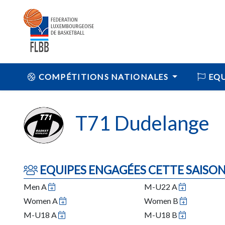
COMPÉTITIONS NATIONALES
EQU
T71 Dudelange
EQUIPES ENGAGÉES CETTE SAISO
Men A
M-U22 A
Women A
Women B
M-U18 A
M-U18 B