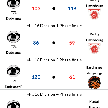
Luxembourg
103
118
T71
Dudelange
M-U16 Division 1:Phase finale
Racing
Luxembourg
86
59
T71
Dudelange
M-U16 Division 3:Phase finale
Bascharage
Hedgehogs
120
61
T71
Dudelange B
M-U16 Division 4:Phase finale
Kordall
Steelers