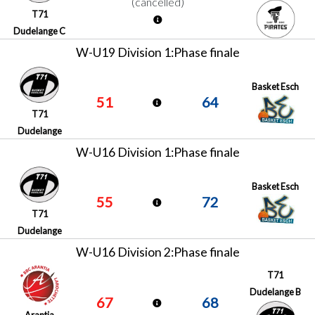
(cancelled)
T71
Dudelange C
W-U19 Division 1:Phase finale
Basket Esch
51
64
T71
Dudelange
W-U16 Division 1:Phase finale
Basket Esch
55
72
T71
Dudelange
W-U16 Division 2:Phase finale
T71
Dudelange B
67
68
Arantia