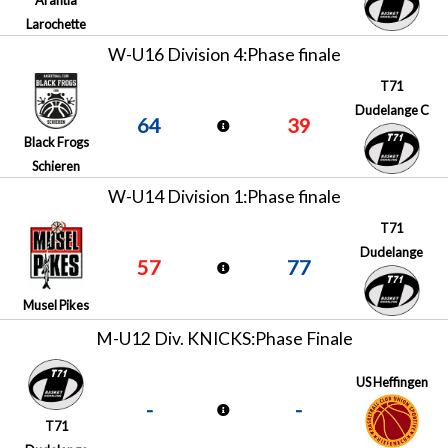
Larochette
W-U16 Division 4:Phase finale
T71
Dudelange C
64
39
Black Frogs
Schieren
W-U14 Division 1:Phase finale
T71
Dudelange
57
77
Musel Pikes
M-U12 Div. KNICKS:Phase Finale
US Heffingen
-
-
T71