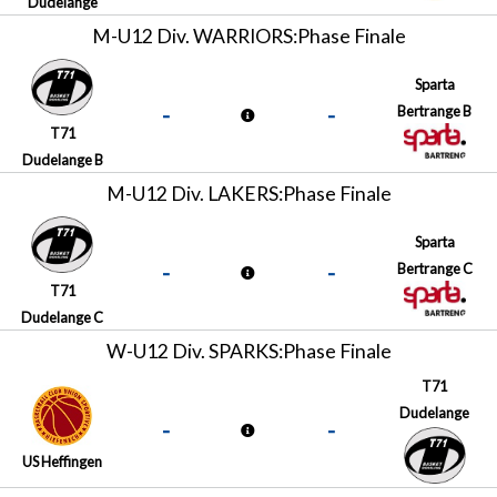
Dudelange
M-U12 Div. WARRIORS:Phase Finale
Sparta
-
-
Bertrange B
T71
Dudelange B
M-U12 Div. LAKERS:Phase Finale
Sparta
-
-
Bertrange C
T71
Dudelange C
W-U12 Div. SPARKS:Phase Finale
T71
Dudelange
-
-
US Heffingen