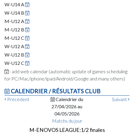
W-U14 A
W-U14 B
M-U12 A
M-U12 B
M-U12 C
W-U12 A
W-U12 B
W-U12 C
: add web calendar (automatic update of games scheduling
for PC/Mac/iphone/ipad/Android/Google and many others)
CALENDRIER / RÉSULTATS CLUB
Précédent
Calendrier du
Suivant
27/04/2026 au
04/05/2026
Matchs du jour
M-ENOVOS LEAGUE:1/2 finales