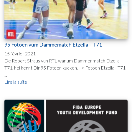
95 Fotoen vum Dammematch Etzella – T71
15 février 2021
De Robert Straus vun RTL war um Dammenmatch Etzella -
T71, hei kennt Dir 95 Fotoen kucken. --> Fotoen Etzella - T71
...
Lire la suite