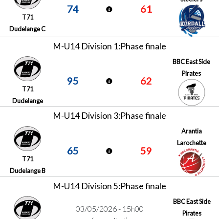
74
61
T71
Dudelange C
M-U14 Division 1:Phase finale
BBC East Side
Pirates
95
62
T71
Dudelange
M-U14 Division 3:Phase finale
Arantia
Larochette
65
59
T71
Dudelange B
M-U14 Division 5:Phase finale
BBC East Side
03/05/2026 - 15h00
Pirates