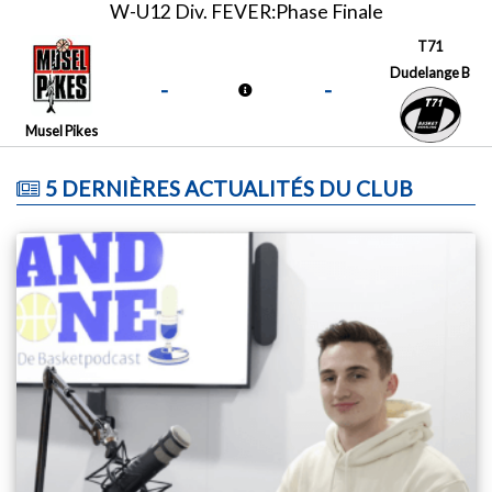
W-U12 Div. FEVER:Phase Finale
T71
Dudelange B
-
-
Musel Pikes
5 DERNIÈRES ACTUALITÉS DU CLUB