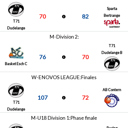
Sparta
70
82
Bertrange
T71
Dudelange
M-Division 2:
T71
Dudelange B
76
70
Basket Esch C
W-ENOVOS LEAGUE:Finales
AB Contern
107
72
T71
Dudelange
M-U18 Division 1:Phase finale
Racing