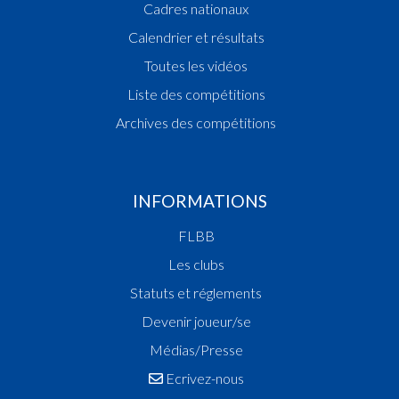
Cadres nationaux
Vainqueur Coupe de Luxembourg
Calendrier et résultats
2015
Toutes les vidéos
Champion des Filles Scolaires
Champion de Luxembourg
Liste des compétitions
Vainqueur Coupe des Filles Scolaires
Archives des compétitions
2014
Vainqueur Coupe des Dames
Champion de Luxembourg
INFORMATIONS
Champion des Fillettes
Vainqueur Coupe des Fillettes
FLBB
Vainqueur Coupe de Luxembourg
Les clubs
2013
Statuts et réglements
Champion de Luxembourg
Vainqueur Coupe de Luxembourg
Devenir joueur/se
2012
Médias/Presse
Vainqueur Coupe de Luxembourg
Ecrivez-nous
2011