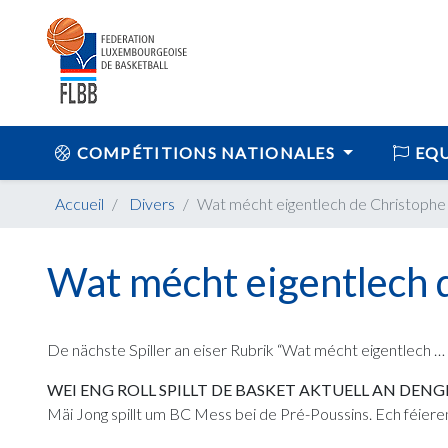
COMPÉTITIONS NATIONALES
EQU
Accueil
Divers
Wat mécht eigentlech de Christophe
Wat mécht eigentlech 
De nächste Spiller an eiser Rubrik “Wat mécht eigentlech … 
WEI ENG ROLL SPILLT DE BASKET AKTUELL AN DEN
Mäi Jong spillt um BC Mess bei de Pré-Poussins. Ech féieren