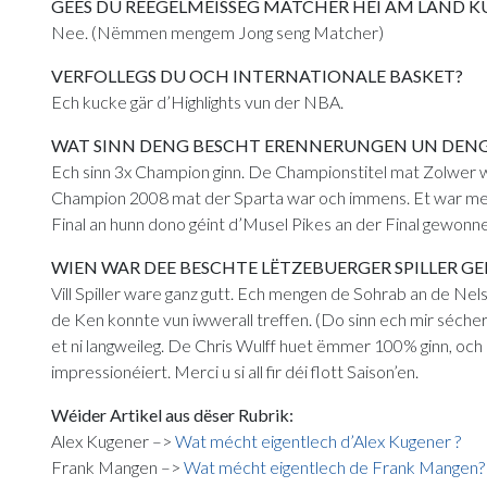
GEES DU REEGELMEISSEG MATCHER HEI AM LAND K
Nee. (Nëmmen mengem Jong seng Matcher)
VERFOLLEGS DU OCH INTERNATIONALE BASKET?
Ech kucke gär d’Highlights vun der NBA.
WAT SINN DENG BESCHT ERENNERUNGEN UN DENG
Ech sinn 3x Champion ginn. De Championstitel mat Zolwer war
Champion 2008 mat der Sparta war och immens. Et war meng 
Final an hunn dono géint d’Musel Pikes an der Final gewonn
WIEN WAR DEE BESCHTE LËTZEBUERGER SPILLER GE
Vill Spiller ware ganz gutt. Ech mengen de Sohrab an de N
de Ken konnte vun iwwerall treffen. (Do sinn ech mir sécher
et ni langweileg. De Chris Wulff huet ëmmer 100% ginn, och o
impressionéiert. Merci u si all fir déi flott Saison’en.
Wéider Artikel aus dëser Rubrik:
Alex Kugener –>
Wat mécht eigentlech d’Alex Kugener ?
Frank Mangen –>
Wat mécht eigentlech de Frank Mangen?