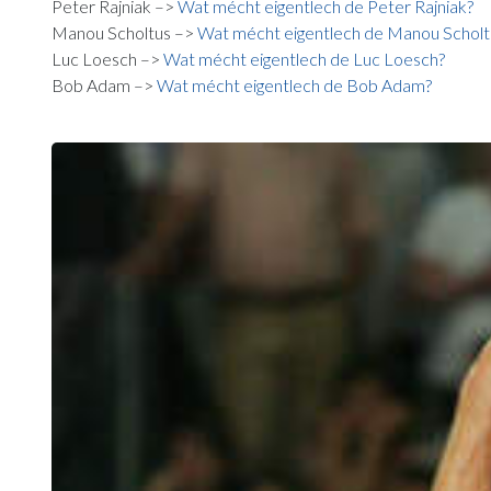
Peter Rajniak –>
Wat mécht eigentlech de Peter Rajniak?
Manou Scholtus –>
Wat mécht eigentlech de Manou Scholt
Luc Loesch –>
Wat mécht eigentlech de Luc Loesch?
Bob Adam –>
Wat mécht eigentlech de Bob Adam?