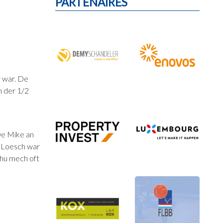
PARTENAIRES
r war. De
n der 1/2
De Mike an
c Loesch war
a hu mech oft