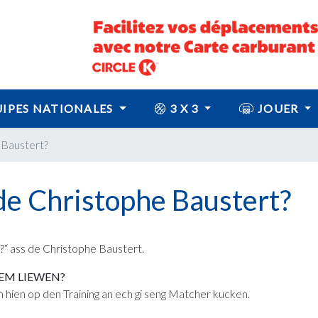
IPES NATIONALES
3 X 3
JOUER
 Baustert?
de Christophe Baustert?
?“ ass de Christophe Baustert.
GEM LIEWEN?
 hien op den Training an ech gi seng Matcher kucken.