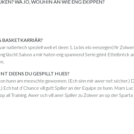
UKEN? WA JO, WOUHIN AN WIE ENG EKIPPEN?
 BASKETKARRIÄR?
 natierlech speziell well et deen 1. (a bis elo eenzegen) fir Zolwe
läscht Saison a mir haten eng spannend Serie géint Ettelbréck a
en.
INT DEENS DU GESPILLT HUES?
elson hunn am meeschte gewonnen. (Ech sinn mir awer net sécher.) 
.) Ech hat d’Chance vill gutt Spiller an der Equipe ze hunn. Mam Lu
p all Training. Awer och vill aner Spiller zu Zolwer an op der Spart